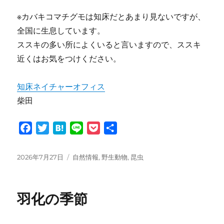
※カバキコマチグモは知床だとあまり見ないですが、
全国に生息しています。
ススキの多い所によくいると言いますので、ススキ
近くはお気をつけください。
知床ネイチャーオフィス
柴田
F
T
H
L
P
共
a
w
a
i
o
有
c
i
t
n
c
投
カ
2026年7月27日
自然情報
,
野生動物
,
昆虫
e
t
e
e
k
稿
テ
日:
ゴ
b
t
n
e
リ
o
e
a
t
羽化の季節
ー
o
r
k