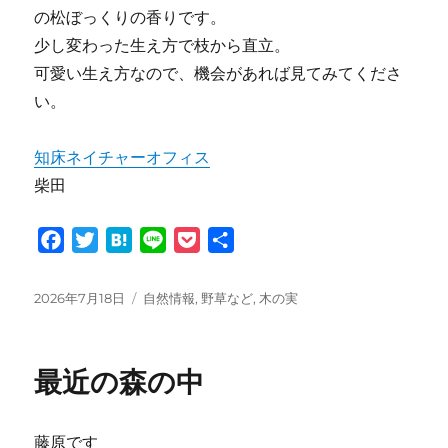
の松ぼっくりの香りです。
少し変わった生え方で枝から直立。
可愛い生え方なので、機会があれば見てみてくださ
い。
知床ネイチャーオフィス
柴田
F
T
H
L
P
共
a
w
a
i
o
有
c
i
t
n
c
投
カ
2026年7月18日
自然情報
,
野草など
,
木の実
e
t
e
e
k
稿
テ
日:
ゴ
b
t
n
e
リ
o
e
a
t
最近の森の中
ー
o
r
k
藤原です