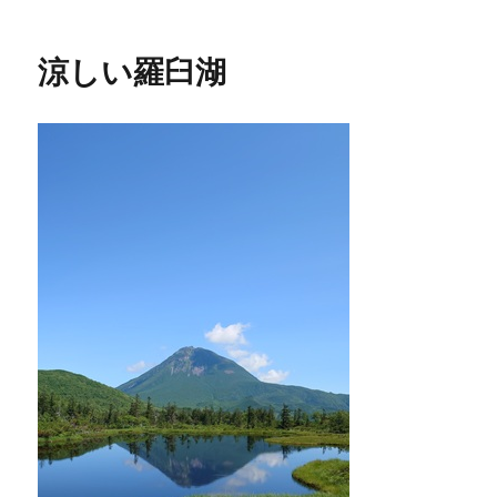
e
t
e
e
k
稿
テ
日:
ゴ
b
t
n
e
リ
o
e
a
t
涼しい羅臼湖
ー
o
r
k