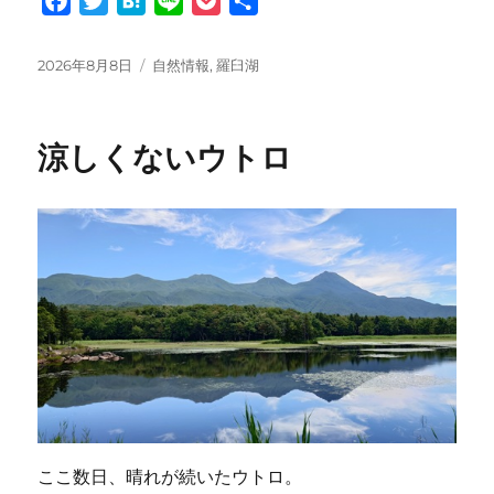
F
T
H
L
P
共
a
w
a
i
o
有
c
i
t
n
c
投
カ
2026年8月8日
自然情報
,
羅臼湖
e
t
e
e
k
稿
テ
日:
ゴ
b
t
n
e
リ
o
e
a
t
涼しくないウトロ
ー
o
r
k
ここ数日、晴れが続いたウトロ。