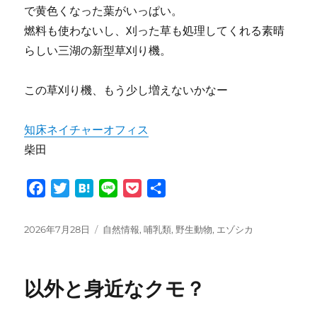
で黄色くなった葉がいっぱい。
燃料も使わないし、刈った草も処理してくれる素晴
らしい三湖の新型草刈り機。
この草刈り機、もう少し増えないかなー
知床ネイチャーオフィス
柴田
F
T
H
L
P
共
a
w
a
i
o
有
c
i
t
n
c
投
カ
2026年7月28日
自然情報
,
哺乳類
,
野生動物
,
エゾシカ
e
t
e
e
k
稿
テ
日:
ゴ
b
t
n
e
リ
o
e
a
t
以外と身近なクモ？
ー
o
r