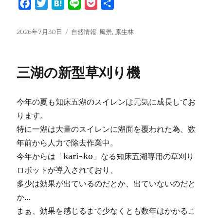
F
T
H
L
P
共
a
w
a
i
o
有
c
i
t
n
c
投
カ
2026年7月30日
自然情報
,
風景
,
原生林
e
t
e
e
k
稿
テ
日:
ゴ
b
t
n
e
リ
o
e
a
t
三湖の新型草刈り機
ー
o
r
k
今年の夏も知床五湖のスイレンは元気に成長してお
ります。
特に一湖は大量のスイレンに湖面を覆われた為、数
年前から人力で除去作業中。
今年からは「kari-ko」なる知床五湖専用の草刈り
ロボットが導入されており、
多少は効果が出ているのだとか、出ていないのだと
か…
まぁ、効果を感じるまで少なくとも数年はかかるこ