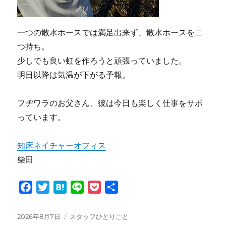
一つの散水ホースでは満足出来ず、散水ホースを二
つ持ち。
少しでも良い虹を作ろうと頑張っていました。
明日以降は気温が下がる予報。
フヂワラのお父さん、彼は今日も楽しく仕事をサボ
っています。
知床ネイチャーオフィス
柴田
F
T
H
L
P
共
a
w
a
i
o
有
c
i
t
n
c
投
カ
2026年8月7日
スタッフひとりごと