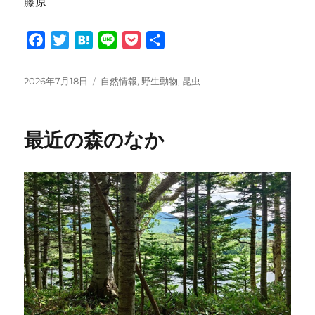
藤原
F
T
H
L
P
共
a
w
a
i
o
有
c
i
t
n
c
投
カ
2026年7月18日
自然情報
,
野生動物
,
昆虫
e
t
e
e
k
稿
テ
日:
ゴ
b
t
n
e
リ
o
e
a
t
最近の森のなか
ー
o
r
k