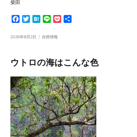
柴田
F
T
H
L
P
共
a
w
a
i
o
有
c
i
t
n
c
投
カ
2026年8月2日
自然情報
e
t
e
e
k
稿
テ
日:
ゴ
b
t
n
e
リ
o
e
a
t
ウトロの海はこんな色
ー
o
r
k