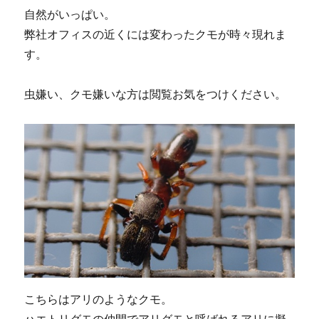
k
自然がいっぱい。
弊社オフィスの近くには変わったクモが時々現れま
す。
虫嫌い、クモ嫌いな方は閲覧お気をつけください。
こちらはアリのようなクモ。
ハエトリグモの仲間でアリグモと呼ばれるアリに擬