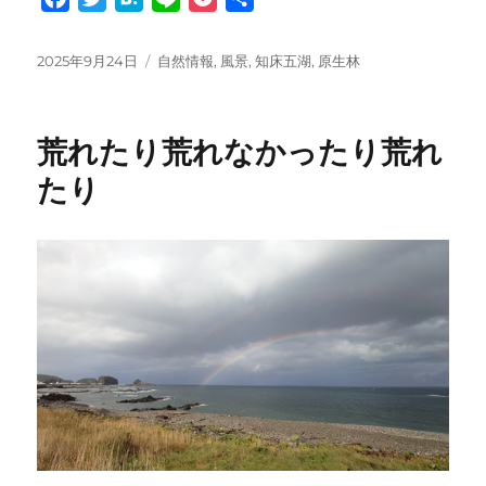
a
w
a
i
o
有
c
i
t
n
c
投
カ
2025年9月24日
自然情報
,
風景
,
知床五湖
,
原生林
e
t
e
e
k
稿
テ
日:
ゴ
b
t
n
e
リ
o
e
a
t
荒れたり荒れなかったり荒れ
ー
o
r
たり
k