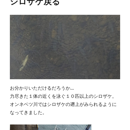
シロザケ戻る
ー
o
r
k
お分かりいただけるだろうか…
力尽きた１体の近くを泳ぐ１０匹以上のシロザケ。
オンネベツ川ではシロザケの遡上がみられるように
なってきました。