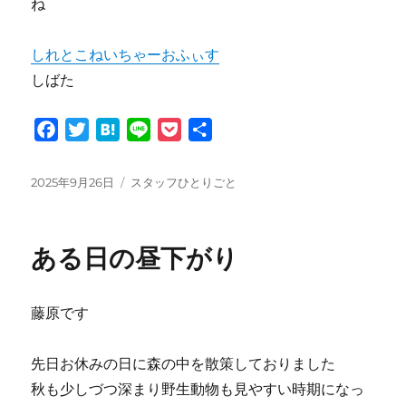
ね
しれとこねいちゃーおふぃす
しばた
F
T
H
L
P
共
a
w
a
i
o
有
c
i
t
n
c
投
カ
2025年9月26日
スタッフひとりごと
e
t
e
e
k
稿
テ
日:
ゴ
b
t
n
e
リ
o
e
a
t
ある日の昼下がり
ー
o
r
k
藤原です
先日お休みの日に森の中を散策しておりました
秋も少しづつ深まり野生動物も見やすい時期になっ