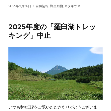
c
i
t
n
c
投
カ
2025年9月26日
自然情報
,
野生動物
,
キタキツネ
e
t
e
e
k
稿
テ
日:
ゴ
b
t
n
e
リ
o
e
a
t
2025年度の「羅臼湖トレッ
ー
o
r
キング」中止
k
いつも弊社HPをご覧いただきありがとうございま