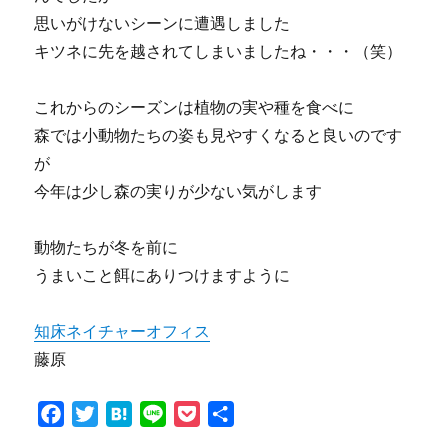
思いがけないシーンに遭遇しました
キツネに先を越されてしまいましたね・・・（笑）
これからのシーズンは植物の実や種を食べに
森では小動物たちの姿も見やすくなると良いのです
が
今年は少し森の実りが少ない気がします
動物たちが冬を前に
うまいこと餌にありつけますように
知床ネイチャーオフィス
藤原
F
T
H
L
P
共
a
w
a
i
o
有