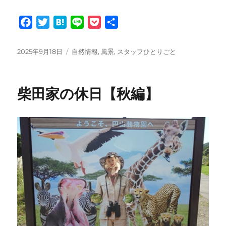
F
T
H
L
P
共
a
w
a
i
o
有
c
i
t
n
c
投
カ
2025年9月18日
自然情報
,
風景
,
スタッフひとりごと
e
t
e
e
k
稿
テ
日:
ゴ
b
t
n
e
リ
o
e
a
t
柴田家の休日【秋編】
ー
o
r
k