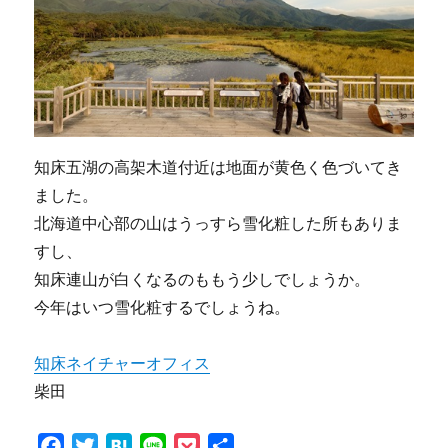
知床五湖の高架木道付近は地面が黄色く色づいてき
ました。
北海道中心部の山はうっすら雪化粧した所もありま
すし、
知床連山が白くなるのももう少しでしょうか。
今年はいつ雪化粧するでしょうね。
知床ネイチャーオフィス
柴田
F
T
H
L
P
共