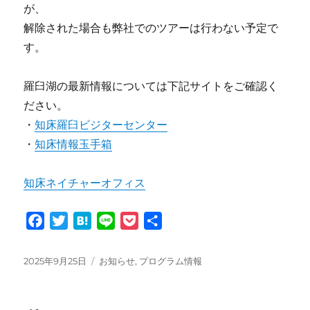
が、
解除された場合も弊社でのツアーは行わない予定で
す。
羅臼湖の最新情報については下記サイトをご確認く
ださい。
・
知床羅臼ビジターセンター
・
知床情報玉手箱
知床ネイチャーオフィス
F
T
H
L
P
共
a
w
a
i
o
有
c
i
t
n
c
投
カ
2025年9月25日
お知らせ
,
プログラム情報
e
t
e
e
k
稿
テ
日:
ゴ
b
t
n
e
リ