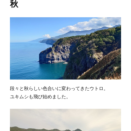
o
e
a
t
秋
ー
o
r
k
段々と秋らしい色合いに変わってきたウトロ。
ユキムシも飛び始めました。