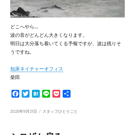
どこへやら…
波の音がどんどん大きくなります。
明日は大分落ち着いてくる予報ですが、波は残りそ
うですね。
知床ネイチャーオフィス
柴田
F
T
H
L
P
共
a
w
a
i
o
有
c
i
t
n
c
投
カ
2025年9月21日
スタッフひとりごと
e
t
e
e
k
稿
テ
日:
ゴ
b
t
n
e
リ
o
e
a
t