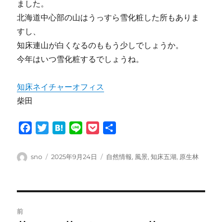
ました。
北海道中心部の山はうっすら雪化粧した所もありま
すし、
知床連山が白くなるのももう少しでしょうか。
今年はいつ雪化粧するでしょうね。
知床ネイチャーオフィス
柴田
F
T
H
L
P
共
a
w
a
i
o
有
c
i
t
n
c
投
投
カ
sno
2025年9月24日
自然情報
,
風景
,
知床五湖
,
原生林
e
t
e
e
k
稿
稿
テ
者
日:
ゴ
b
t
n
e
リ
o
e
a
t
ー
投
o
r
前
k