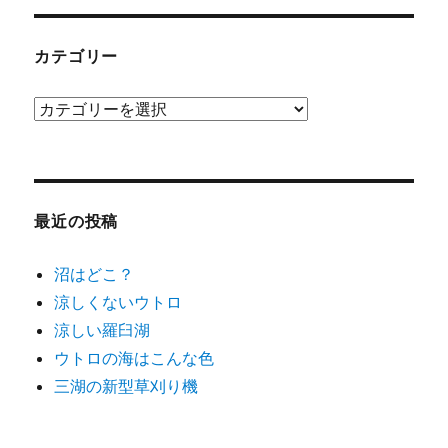
イ
ブ
カテゴリー
カ
テ
ゴ
リ
ー
最近の投稿
沼はどこ？
涼しくないウトロ
涼しい羅臼湖
ウトロの海はこんな色
三湖の新型草刈り機