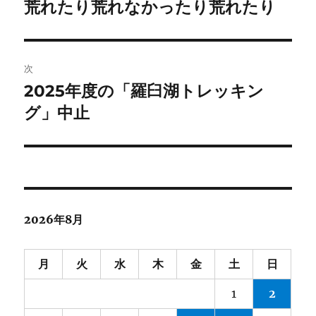
稿
荒れたり荒れなかったり荒れたり
前
の
ナ
投
ビ
稿:
次
ゲ
2025年度の「羅臼湖トレッキン
次
の
グ」中止
ー
投
シ
稿:
ョ
ン
2026年8月
月
火
水
木
金
土
日
1
2