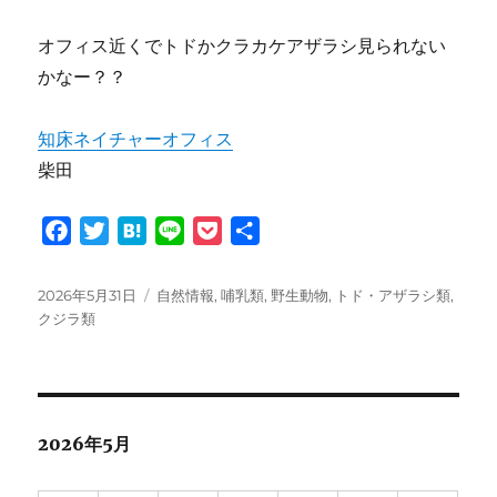
オフィス近くでトドかクラカケアザラシ見られない
かなー？？
知床ネイチャーオフィス
柴田
F
T
H
L
P
共
a
w
a
i
o
有
c
i
t
n
c
投
カ
2026年5月31日
自然情報
,
哺乳類
,
野生動物
,
トド・アザラシ類
,
e
t
e
e
k
稿
テ
クジラ類
日:
ゴ
b
t
n
e
リ
o
e
a
t
ー
o
r
k
2026年5月