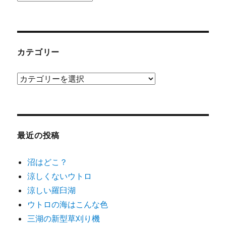
ー
カ
イ
ブ
カテゴリー
カ
テ
ゴ
リ
ー
最近の投稿
沼はどこ？
涼しくないウトロ
涼しい羅臼湖
ウトロの海はこんな色
三湖の新型草刈り機