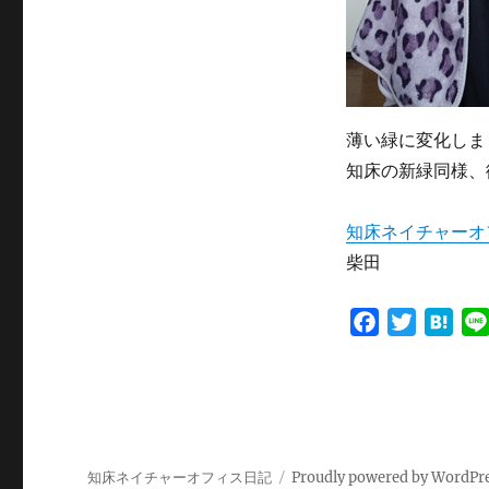
薄い緑に変化しま
知床の新緑同様、
知床ネイチャーオ
柴田
F
T
H
a
w
a
c
i
t
e
t
e
b
t
n
o
e
a
知床ネイチャーオフィス日記
Proudly powered by WordPr