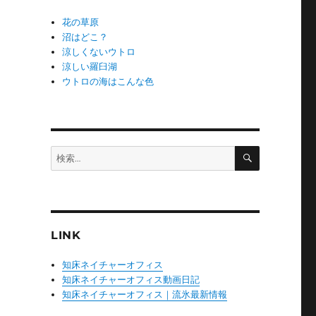
花の草原
沼はどこ？
涼しくないウトロ
涼しい羅臼湖
ウトロの海はこんな色
検
検
索
索:
LINK
知床ネイチャーオフィス
知床ネイチャーオフィス動画日記
知床ネイチャーオフィス｜流氷最新情報