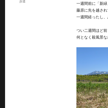
テ
歩道
一週間前に「新緑
ゴ
藤原に先を越され
リ
ー
一週間経ったし、
つい二週間ほど前
何となく殺風景な