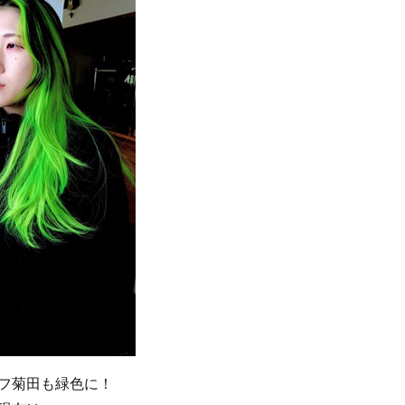
フ菊田も緑色に！