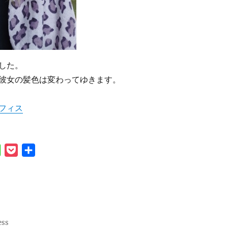
した。
彼女の髪色は変わってゆきます。
フィス
L
P
共
i
o
有
n
c
e
k
e
t
ess