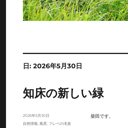
日:
2026年5月30日
知床の新しい緑
投
2026年5月30日
柴田です。
稿
カ
自然情報
,
風景
,
フレペの滝遊
日: