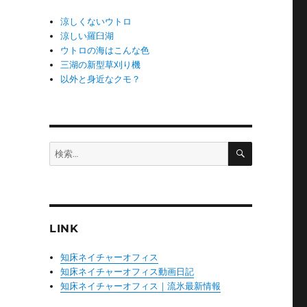
涼しくないウトロ
涼しい羅臼湖
ウトロの海はこんな色
三湖の新型草刈り機
以外と身近なクモ？
検
検
索
索:
LINK
知床ネイチャーオフィス
知床ネイチャーオフィス動画日記
知床ネイチャーオフィス｜流氷最新情報