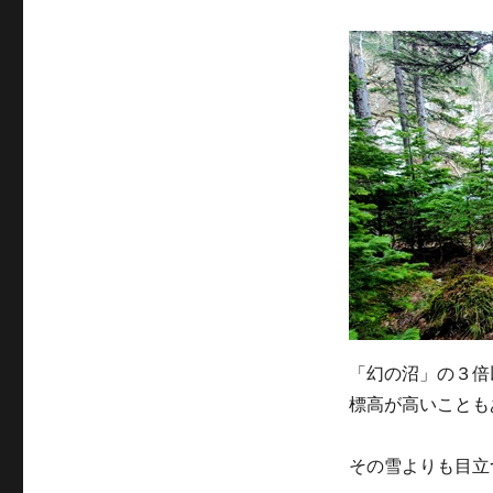
テ
ゴ
リ
ー
「幻の沼」の３倍
標高が高いことも
その雪よりも目立