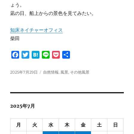
ょう。
凪の日、船上からの景色を見てみたい。
知床ネイチャーオフィス
柴田
F
T
H
L
P
共
a
w
a
i
o
有
c
i
t
n
c
投
カ
2025年7月29日
自然情報
,
風景
,
その他風景
e
t
e
e
k
稿
テ
日:
ゴ
b
t
n
e
リ
o
e
a
t
ー
o
r
2025年7月
k
月
火
水
木
金
土
日