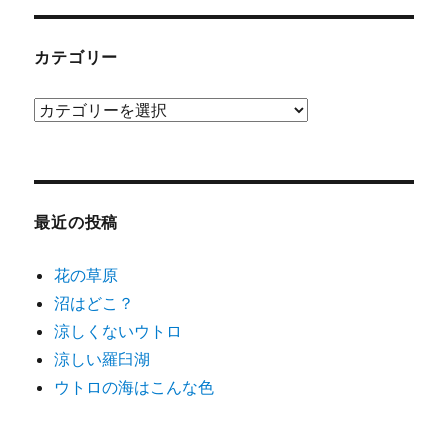
カ
イ
ブ
カテゴリー
カ
テ
ゴ
リ
ー
最近の投稿
花の草原
沼はどこ？
涼しくないウトロ
涼しい羅臼湖
ウトロの海はこんな色