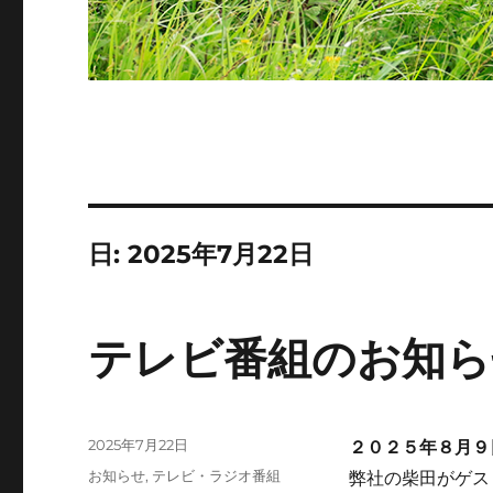
日:
2025年7月22日
テレビ番組のお知ら
投
2025年7月22日
２０２５年８月９
稿
カ
お知らせ
,
テレビ・ラジオ番組
弊社の柴田がゲス
日: