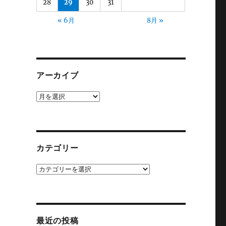
28
29
30
31
« 6月
8月 »
アーカイブ
ア
ー
カ
イ
ブ
カテゴリー
カ
テ
ゴ
リ
ー
最近の投稿