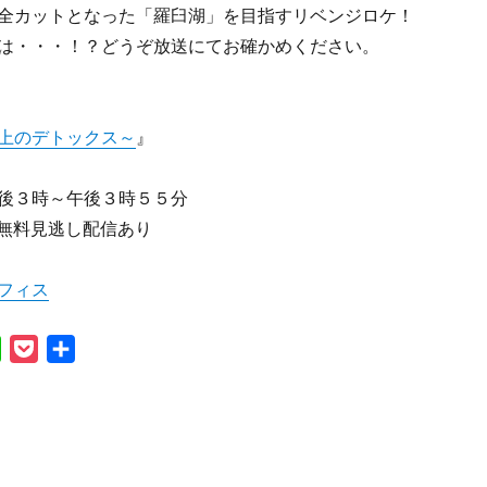
全カットとなった「羅臼湖」を目指すリベンジロケ！
は・・・！？どうぞ放送にてお確かめください。
上のデトックス～
』
後３時～午後３時５５分
て無料見逃し配信あり
フィス
L
P
共
i
o
有
n
c
e
k
e