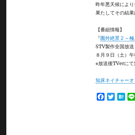
テ
昨年悪天候により
ゴ
果たしてその結果
リ
ー
【番組情報】
『
圏外絶景２～極
STV製作全国放送
８月９日（土）午
※放送後TVerに
知床ネイチャーオ
F
T
H
a
w
a
c
i
t
e
t
e
b
t
n