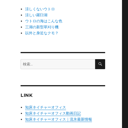
涼しくないウトロ
涼しい羅臼湖
ウトロの海はこんな色
三湖の新型草刈り機
以外と身近なクモ？
検
検
索
索:
LINK
知床ネイチャーオフィス
知床ネイチャーオフィス動画日記
知床ネイチャーオフィス｜流氷最新情報