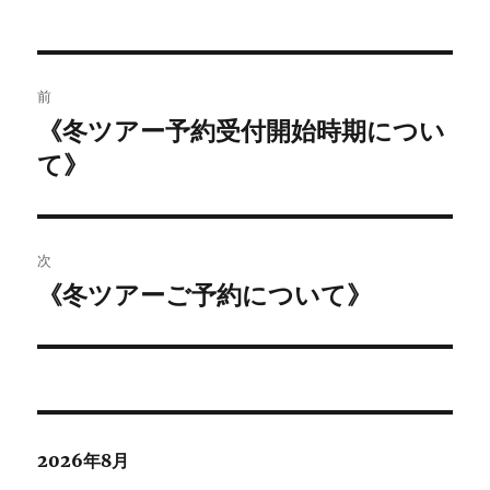
者
日:
ゴ
b
t
n
e
リ
o
e
a
t
ー
投
o
r
前
k
稿
《冬ツアー予約受付開始時期につい
前
の
て》
ナ
投
ビ
稿:
ゲ
次
《冬ツアーご予約について》
次
ー
の
シ
投
稿:
ョ
ン
2026年8月