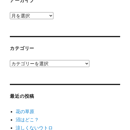
アーカイブ
ア
ー
カ
イ
ブ
カテゴリー
カ
テ
ゴ
リ
ー
最近の投稿
花の草原
沼はどこ？
涼しくないウトロ