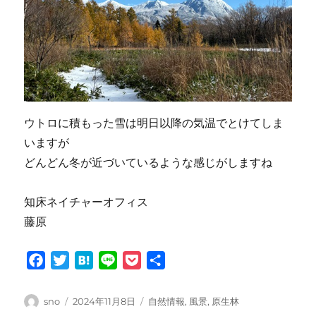
ウトロに積もった雪は明日以降の気温でとけてしま
いますが
どんどん冬が近づいているような感じがしますね
知床ネイチャーオフィス
藤原
F
T
H
L
P
共
a
w
a
i
o
有
c
i
t
n
c
投
投
カ
sno
2024年11月8日
自然情報
,
風景
,
原生林
e
t
e
e
k
稿
稿
テ