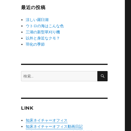
ー
最近の投稿
涼しい羅臼湖
ウトロの海はこんな色
三湖の新型草刈り機
以外と身近なクモ？
羽化の季節
検
検
索
索:
LINK
知床ネイチャーオフィス
知床ネイチャーオフィス動画日記