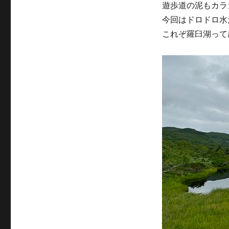
遊歩道の泥もカラ
リ
ー
今回はドロドロ水
これぞ羅臼湖って