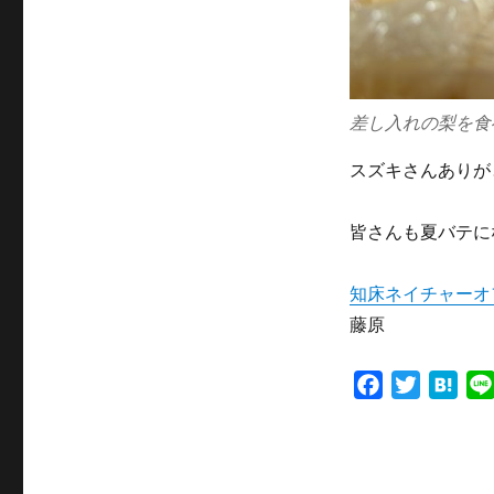
差し入れの梨を食
スズキさんありが
皆さんも夏バテに
知床ネイチャーオ
藤原
F
T
H
a
w
a
c
i
t
e
t
e