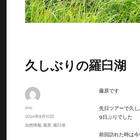
久しぶりの羅臼湖
藤原です
投
sno
先日ツアーで久し
稿
投
2024年8月10日
9日ぶりでした
者
稿
カ
自然情報
,
風景
,
羅臼湖
日:
テ
前回訪れた時は今
ゴ