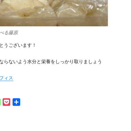
べる藤原
とうございます！
ならないよう水分と栄養をしっかり取りましょう
フィス
L
P
共
i
o
有
n
c
e
k