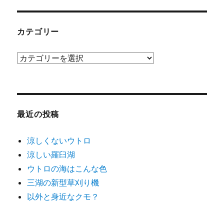
カ
イ
ブ
カテゴリー
カ
テ
ゴ
リ
ー
最近の投稿
涼しくないウトロ
涼しい羅臼湖
ウトロの海はこんな色
三湖の新型草刈り機
以外と身近なクモ？