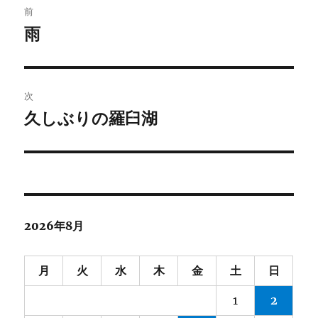
o
r
前
k
稿
雨
前
の
ナ
投
ビ
稿:
次
ゲ
久しぶりの羅臼湖
次
の
ー
投
シ
稿:
ョ
2026年8月
ン
月
火
水
木
金
土
日
1
2