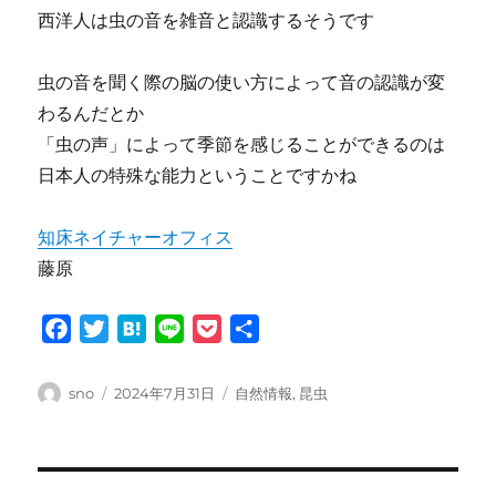
西洋人は虫の音を雑音と認識するそうです
虫の音を聞く際の脳の使い方によって音の認識が変
わるんだとか
「虫の声」によって季節を感じることができるのは
日本人の特殊な能力ということですかね
知床ネイチャーオフィス
藤原
F
T
H
L
P
共
a
w
a
i
o
有
c
i
t
n
c
投
投
カ
sno
2024年7月31日
自然情報
,
昆虫
e
t
e
e
k
稿
稿
テ
者
日:
ゴ
b
t
n
e
リ
o
e
a
t
ー
投