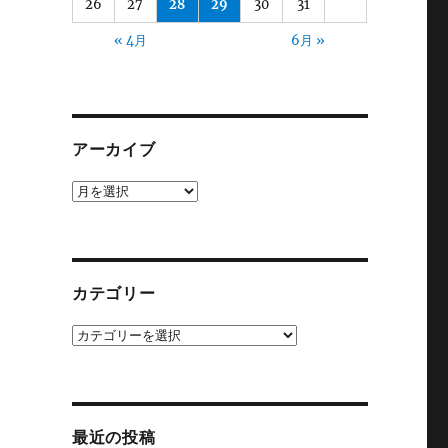
26
27
28
29
30
31
« 4月
6月 »
アーカイブ
ア
ー
カ
イ
ブ
カテゴリー
カ
テ
ゴ
リ
ー
最近の投稿