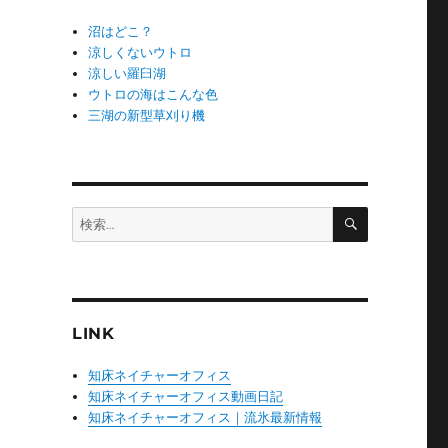
沼はどこ？
涼しくないウトロ
涼しい羅臼湖
ウトロの海はこんな色
三湖の新型草刈り機
検
検
索
索:
LINK
知床ネイチャーオフィス
知床ネイチャーオフィス動画日記
知床ネイチャーオフィス｜流氷最新情報