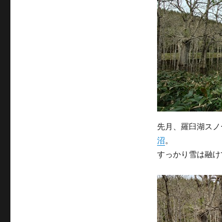
テ
ゴ
リ
ー
先月、羅臼湖スノ
沼
。
すっかり雪は融け