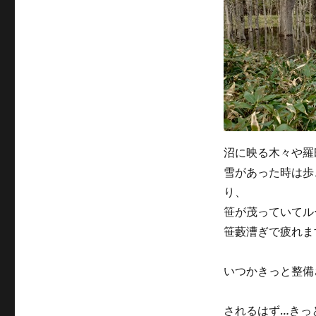
沼に映る木々や羅
雪があった時は歩
り、
笹が茂っていてル
笹藪漕ぎで疲れま
いつかきっと整備
されるはず…きっ