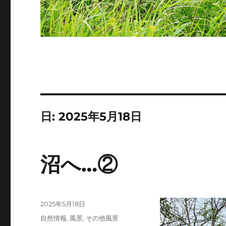
日:
2025年5月18日
沼へ…②
投
2025年5月18日
稿
カ
自然情報
,
風景
,
その他風景
日: