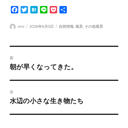
F
T
H
L
P
共
a
w
a
i
o
有
c
i
t
n
c
投
投
カ
sno
2026年6月5日
自然情報
,
風景
,
その他風景
e
t
e
e
k
稿
稿
テ
者
日:
ゴ
b
t
n
e
リ
o
e
a
t
ー
投
o
r
前
k
稿
朝が早くなってきた。
前
の
ナ
投
ビ
稿:
次
ゲ
水辺の小さな生き物たち
次
の
ー
投
シ
稿: