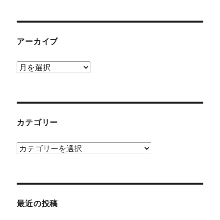
アーカイブ
ア
ー
カ
イ
ブ
カテゴリー
カ
テ
ゴ
リ
ー
最近の投稿