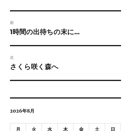
者
日:
ゴ
b
t
n
e
リ
o
e
a
t
ー
投
o
r
前
k
稿
1時間の出待ちの末に…
前
の
ナ
投
ビ
稿:
次
ゲ
さくら咲く森へ
次
の
ー
投
シ
稿:
ョ
2026年8月
ン
月
火
水
木
金
土
日