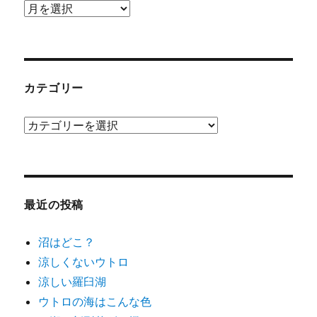
ア
ー
カ
イ
ブ
カテゴリー
カ
テ
ゴ
リ
ー
最近の投稿
沼はどこ？
涼しくないウトロ
涼しい羅臼湖
ウトロの海はこんな色