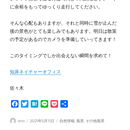
に余裕をもってゆっくり走行してください。
そんな心配もありますが、それと同時に雪が止んだ
後の景色がとても楽しみでもあります。明日は散策
の予定があるのでカメラを準備していってきます！
このタイミングでしか出会えない瞬間を求めて！
知床ネイチャーオフィス
佐々木
F
T
H
L
P
共
a
w
a
i
o
有
c
i
t
n
c
投
投
カ
sno
2021年5月11日
自然情報
,
風景
,
その他風景
e
t
e
e
k
稿
稿
テ