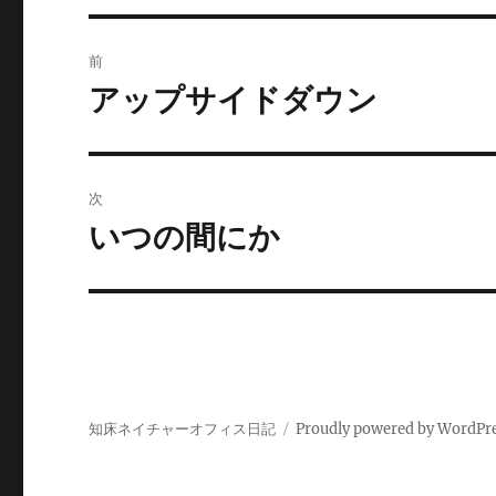
o
e
a
投
o
r
前
k
稿
アップサイドダウン
前
の
ナ
投
ビ
稿:
次
ゲ
いつの間にか
次
の
ー
投
シ
稿:
ョ
ン
知床ネイチャーオフィス日記
Proudly powered by WordPr