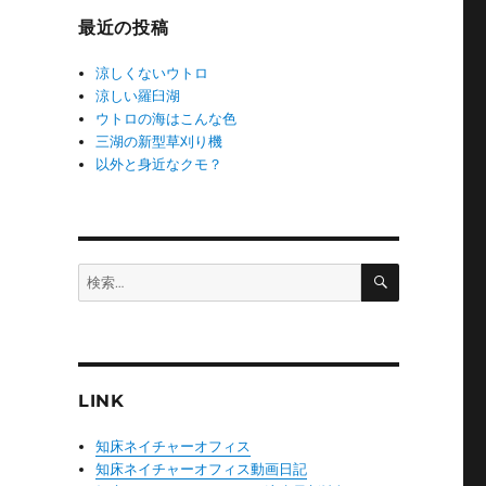
ー
最近の投稿
涼しくないウトロ
涼しい羅臼湖
ウトロの海はこんな色
三湖の新型草刈り機
以外と身近なクモ？
検
検
索
索:
LINK
知床ネイチャーオフィス
知床ネイチャーオフィス動画日記