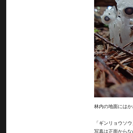
リ
ー
林内の地面にはか
「ギンリョウソウ
写真は正面からな