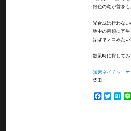
銀色の竜が首をも
光合成は行わない
地中の菌類に寄生
ほぼキノコみたい
散策時に探してみ
知床ネイチャーオ
柴田
F
T
H
a
w
a
c
i
t
e
t
e
b
t
n