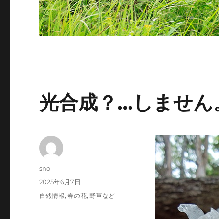
光合成？…しません
投
sno
稿
投
2025年6月7日
者
稿
カ
自然情報
,
春の花
,
野草など
日:
テ
ゴ