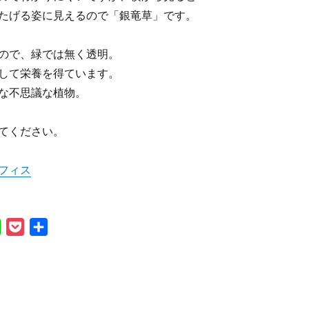
たげる姿に見えるので「銀竜草」です。
ので、緑では無く透明。
して栄養を得ています。
な不思議な植物。
てください。
フィス
L
P
共
i
o
有
n
c
e
k
e