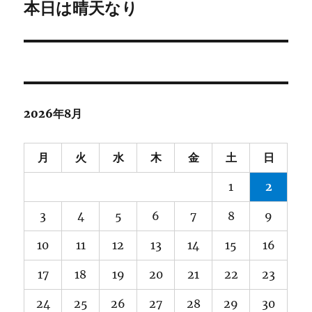
ゲ
本日は晴天なり
次
の
ー
投
シ
稿:
ョ
2026年8月
ン
月
火
水
木
金
土
日
1
2
3
4
5
6
7
8
9
10
11
12
13
14
15
16
17
18
19
20
21
22
23
24
25
26
27
28
29
30