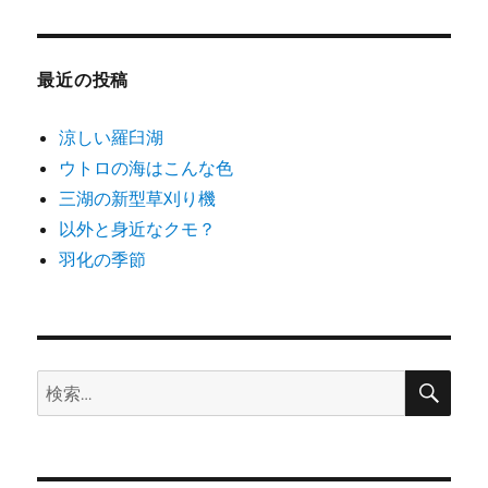
ゴ
リ
ー
最近の投稿
涼しい羅臼湖
ウトロの海はこんな色
三湖の新型草刈り機
以外と身近なクモ？
羽化の季節
検
検
索
索: