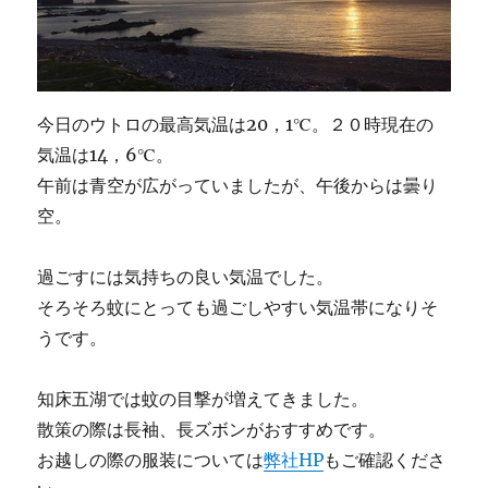
今日のウトロの最高気温は20，1℃。２０時現在の
気温は14，6℃。
午前は青空が広がっていましたが、午後からは曇り
空。
過ごすには気持ちの良い気温でした。
そろそろ蚊にとっても過ごしやすい気温帯になりそ
うです。
知床五湖では蚊の目撃が増えてきました。
散策の際は長袖、長ズボンがおすすめです。
お越しの際の服装については
弊社HP
もご確認くださ