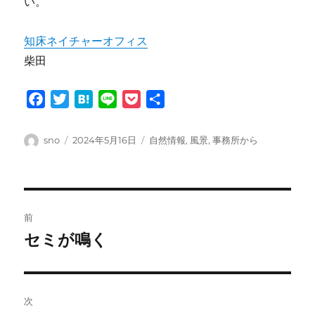
い。
知床ネイチャーオフィス
柴田
F
T
H
L
P
共
a
w
a
i
o
有
c
i
t
n
c
投
投
カ
sno
2024年5月16日
自然情報
,
風景
,
事務所から
e
t
e
e
k
稿
稿
テ
者
日:
ゴ
b
t
n
e
リ
o
e
a
t
ー
投
o
r
前
k
稿
セミが鳴く
前
の
ナ
投
ビ
稿:
次