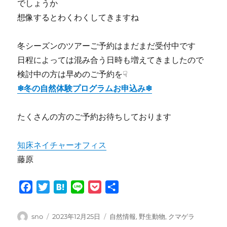
でしょうか
想像するとわくわくしてきますね
冬シーズンのツアーご予約はまだまだ受付中です
日程によっては混み合う日時も増えてきましたので
検討中の方は早めのご予約を☟
❄冬の自然体験プログラムお申込み❄
たくさんの方のご予約お待ちしております
知床ネイチャーオフィス
藤原
F
T
H
L
P
共
a
w
a
i
o
有
c
i
t
n
c
投
投
カ
sno
2023年12月25日
自然情報
,
野生動物
,
クマゲラ
e
t
e
e
k
稿
稿
テ