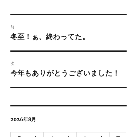
者
日:
ゴ
b
t
n
e
リ
o
e
a
t
ー
投
o
r
前
k
稿
冬至！ぁ、終わってた。
前
の
ナ
投
ビ
稿:
次
ゲ
今年もありがとうございました！
次
の
ー
投
シ
稿:
ョ
2026年8月
ン