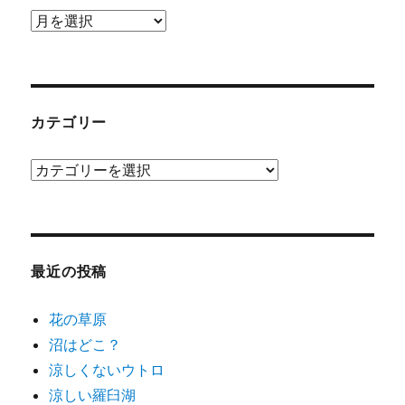
ア
ー
カ
イ
ブ
カテゴリー
カ
テ
ゴ
リ
ー
最近の投稿
花の草原
沼はどこ？
涼しくないウトロ
涼しい羅臼湖