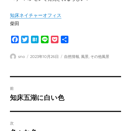
知床ネイチャーオフィス
柴田
F
T
H
L
P
共
a
w
a
i
o
有
c
i
t
n
c
投
投
カ
sno
2023年10月26日
自然情報
,
風景
,
その他風景
e
t
e
e
k
稿
稿
テ
者
日:
ゴ
b
t
n
e
リ
o
e
a
t
ー
投
o
r
前
k
稿
知床五湖に白い色
前
の
ナ
投
ビ
稿:
次