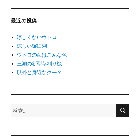
ゴ
リ
ー
最近の投稿
涼しくないウトロ
涼しい羅臼湖
ウトロの海はこんな色
三湖の新型草刈り機
以外と身近なクモ？
検
検
索
索: