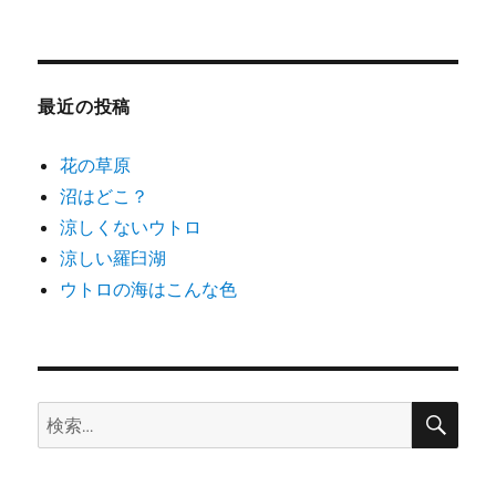
テ
ゴ
リ
ー
最近の投稿
花の草原
沼はどこ？
涼しくないウトロ
涼しい羅臼湖
ウトロの海はこんな色
検
検
索
索: