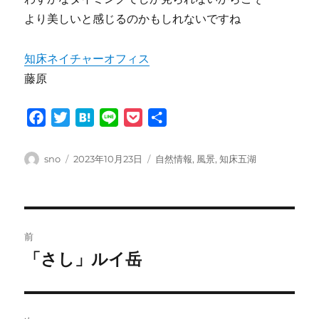
より美しいと感じるのかもしれないですね
知床ネイチャーオフィス
藤原
F
T
H
L
P
共
a
w
a
i
o
有
c
i
t
n
c
投
投
カ
sno
2023年10月23日
自然情報
,
風景
,
知床五湖
e
t
e
e
k
稿
稿
テ
者
日:
ゴ
b
t
n
e
リ
o
e
a
t
ー
投
o
r
前
k
稿
「さし」ルイ岳
前
の
ナ
投
ビ
稿: