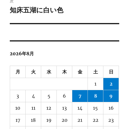
次
ゲ
知床五湖に白い色
次
の
ー
投
シ
稿:
ョ
2026年8月
ン
月
火
水
木
金
土
日
1
2
3
4
5
6
7
8
9
10
11
12
13
14
15
16
17
18
19
20
21
22
23