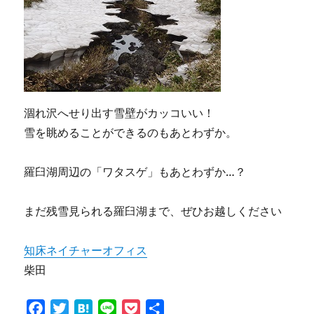
涸れ沢へせり出す雪壁がカッコいい！
雪を眺めることができるのもあとわずか。
羅臼湖周辺の「ワタスゲ」もあとわずか…？
まだ残雪見られる羅臼湖まで、ぜひお越しください
知床ネイチャーオフィス
柴田
F
T
H
L
P
共