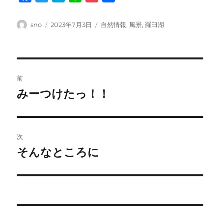
a
w
a
i
o
有
c
i
t
n
c
投
投
カ
sno
2023年7月3日
自然情報
,
風景
,
羅臼湖
e
t
e
e
k
稿
稿
テ
者
日:
ゴ
b
t
n
e
リ
o
e
a
t
ー
投
o
r
前
k
稿
みーつけたっ！！
前
の
ナ
投
ビ
稿:
次
ゲ
そんなところに
次
の
ー
投
シ
稿:
ョ