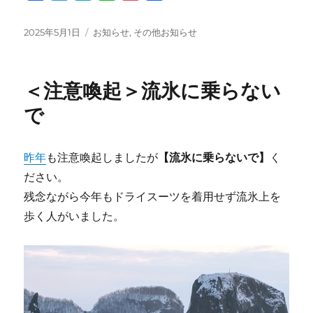
a
w
a
i
o
有
c
i
t
n
c
投
カ
2025年5月1日
お知らせ
,
その他お知らせ
e
t
e
e
k
稿
テ
日:
ゴ
b
t
n
e
リ
o
e
a
t
＜注意喚起＞流氷に乗らない
ー
o
r
で
k
昨年
も注意喚起しましたが
【流氷に乗らないで】
く
ださい。
残念ながら今年もドライスーツを着用せず流氷上を
歩く人がいました。