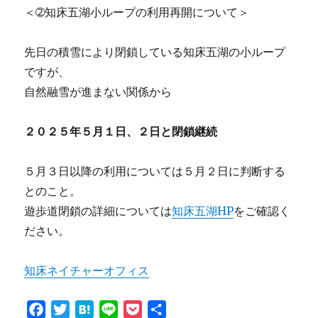
＜➁知床五湖小ループの利用再開について＞
先日の積雪により閉鎖している知床五湖の小ループ
ですが、
自然融雪が進まない関係から
２０２５年５月１日、２日と閉鎖継続
５月３日以降の利用については５月２日に判断する
とのこと。
遊歩道閉鎖の詳細については
知床五湖HP
をご確認く
ださい。
知床ネイチャーオフィス
F
T
H
L
P
共