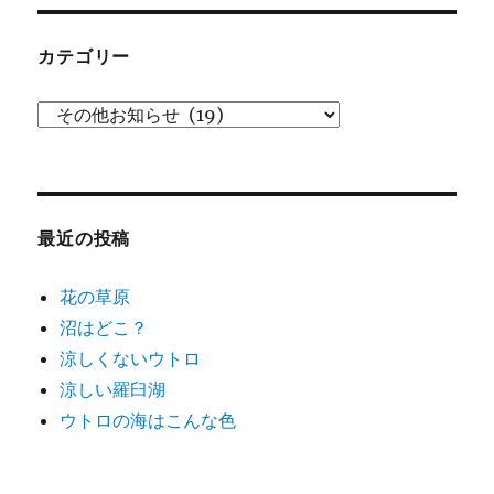
イ
ブ
カテゴリー
カ
テ
ゴ
リ
ー
最近の投稿
花の草原
沼はどこ？
涼しくないウトロ
涼しい羅臼湖
ウトロの海はこんな色