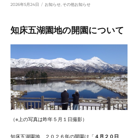
c
i
t
n
c
投
カ
2026年5月24日
お知らせ
,
その他お知らせ
e
t
e
e
k
稿
テ
日:
ゴ
b
t
n
e
リ
o
e
a
t
知床五湖園地の開園について
ー
o
r
k
（※上の写真は昨年５月１日撮影）
知床五湖園地、２０２６年の開園は「
４月２０日