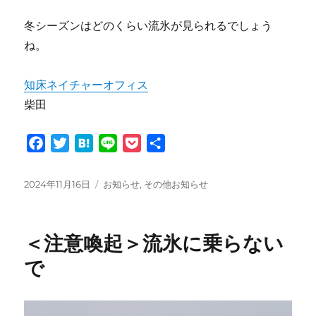
冬シーズンはどのくらい流氷が見られるでしょう
ね。
知床ネイチャーオフィス
柴田
F
T
H
L
P
共
a
w
a
i
o
有
c
i
t
n
c
投
カ
2024年11月16日
お知らせ
,
その他お知らせ
e
t
e
e
k
稿
テ
日:
ゴ
b
t
n
e
リ
o
e
a
t
＜注意喚起＞流氷に乗らない
ー
o
r
で
k