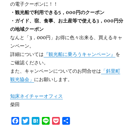
の電子クーポンに！！
・観光船で利用できる5，000円のクーポン
・ガイド、宿、食事、お土産等で使える3，000円分
の地域クーポン
なんと「3，000円」お得に色々出来る、買えるキャ
ンペーン。
詳細については
『観光船に乗ろうキャンペーン』
を
ご確認ください。
また、キャンペーンについてのお問合せは
「斜里町
観光協会」
にお願いします。
知床ネイチャーオフィス
柴田
F
T
H
L
P
共
a
w
a
i
o
有