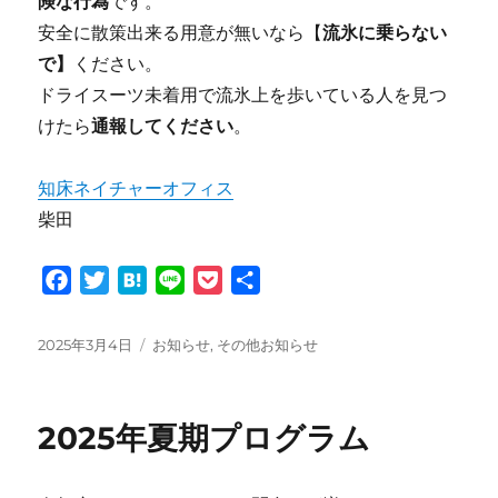
険な行為
です。
安全に散策出来る用意が無いなら【
流氷に乗らない
で】
ください。
ドライスーツ未着用で流氷上を歩いている人を見つ
けたら
通報してください
。
知床ネイチャーオフィス
柴田
F
T
H
L
P
共
a
w
a
i
o
有
c
i
t
n
c
投
カ
2025年3月4日
お知らせ
,
その他お知らせ
e
t
e
e
k
稿
テ
日:
ゴ
b
t
n
e
リ
o
e
a
t
2025年夏期プログラム
ー
o
r
k