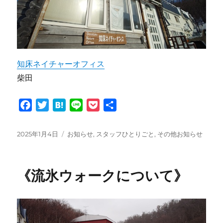
知床ネイチャーオフィス
柴田
F
T
H
L
P
共
a
w
a
i
o
有
c
i
t
n
c
投
カ
2025年1月4日
お知らせ
,
スタッフひとりごと
,
その他お知らせ
e
t
e
e
k
稿
テ
日:
ゴ
b
t
n
e
リ
o
e
a
t
《流氷ウォークについて》
ー
o
r
k