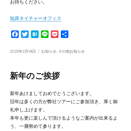
お待ちください。
知床ネイチャーオフィス
F
T
H
L
P
共
a
w
a
i
o
有
c
i
t
n
c
投
カ
2025年2月18日
お知らせ
,
その他お知らせ
e
t
e
e
k
稿
テ
日:
ゴ
b
t
n
e
リ
o
e
a
t
新年のご挨拶
ー
o
r
k
新年あけましておめでとうございます。
旧年は多くの方が弊社ツアーにご参加頂き、厚く御
礼申し上げます。
本年も更に楽しんで頂けるようなご案内が出来るよ
う、一層努めて参ります。