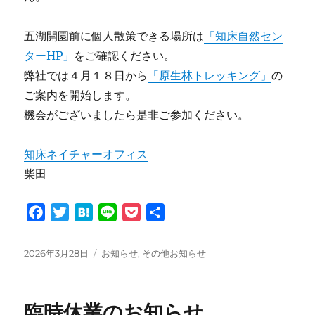
五湖開園前に個人散策できる場所は
「知床自然セン
ターHP」
をご確認ください。
弊社では４月１８日から
「原生林トレッキング」
の
ご案内を開始します。
機会がございましたら是非ご参加ください。
知床ネイチャーオフィス
柴田
F
T
H
L
P
共
a
w
a
i
o
有
c
i
t
n
c
投
カ
2026年3月28日
お知らせ
,
その他お知らせ
e
t
e
e
k
稿
テ
日:
ゴ
b
t
n
e
リ
o
e
a
t
臨時休業のお知らせ
ー