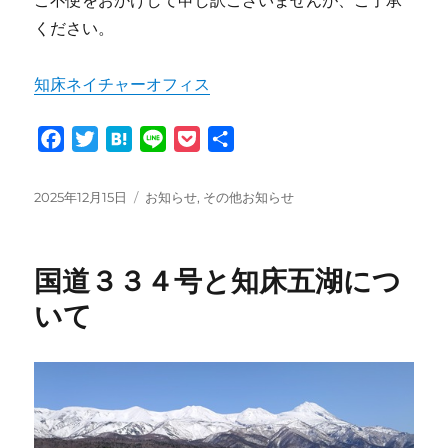
ご不便をおかけして申し訳ございませんが、ご了承
ください。
知床ネイチャーオフィス
F
T
H
L
P
共
a
w
a
i
o
有
c
i
t
n
c
投
カ
2025年12月15日
お知らせ
,
その他お知らせ
e
t
e
e
k
稿
テ
日:
ゴ
b
t
n
e
リ
o
e
a
t
国道３３４号と知床五湖につ
ー
o
r
いて
k