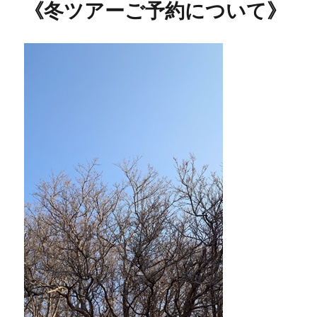
o
e
a
t
《冬ツアーご予約について》
ー
o
r
k