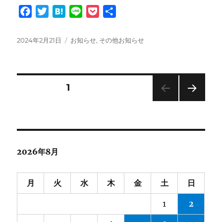
F
T
H
L
P
共
a
w
a
i
o
有
c
i
t
n
c
投
カ
2024年2月21日
お知らせ
,
その他お知らせ
e
t
e
e
k
稿
テ
日:
ゴ
b
t
n
e
リ
o
e
a
t
ー
投
固定ページ
1
o
r
k
次の
稿
ペー
ジ
の
2026年8月
ペ
ー
月
火
水
木
金
土
日
1
2
ジ