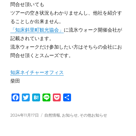
問合せ頂いても
ツアーの空き状況もわかりませんし、他社を紹介す
ることしか出来ません。
「知床斜里町観光協会」
に流氷ウォーク開催会社が
記載されています。
流氷ウォークだけ参加したい方はそちらの会社にお
問合せ頂くとスムーズです。
知床ネイチャーオフィス
柴田
F
T
H
L
P
共
a
w
a
i
o
有
c
i
t
n
c
投
カ
2024年11月17日
自然情報
,
お知らせ
,
その他お知らせ
e
t
e
e
k
稿
テ
日:
ゴ
b
t
n
e
リ