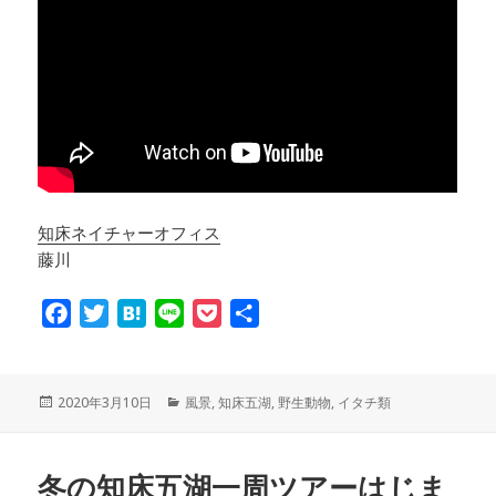
知床ネイチャーオフィス
藤川
F
T
H
L
P
共
a
w
a
i
o
有
c
i
t
n
c
e
t
e
e
k
投
2020年3月10日
カ
風景
,
知床五湖
,
野生動物
,
イタチ類
稿
テ
b
t
n
e
日:
ゴ
o
e
a
t
リ
冬の知床五湖一周ツアーはじま
ー
o
r