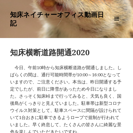
知床ネイチャーオフィス動画日
記
メニュ
ーとウ
ィジェ
ット
知床横断道路開通2020
今日、午前10時から知床横断道路が開通しました。し
ばらくの間は、通行可能時間帯が10:00～16:00となって
いますので、ご注意ください。本当は、昨日開通する予
定でしたが、前日に降雪があったため今日になりまし
た。さっそく知床峠まで行ってみると、天気も良く、国
後島がくっきりと見えていました。駐車帯は新型コロナ
ウイルス対策として、駐車スペースに間隔が設けられて
いて1台おきに駐車できるようロープで規制が行われて
いました。早く終息して、たくさんの皆さんに綺麗な景
色を楽しんでいただきたいですね。