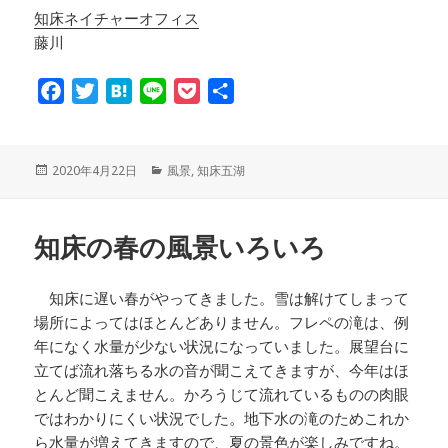
知床ネイチャーオフィス
藤川
F
T
H
L
P
共
a
w
a
i
o
有
c
i
t
n
c
e
t
e
e
k
投
2020年4月22日
カ
風景
,
知床五湖
稿
テ
b
t
n
e
日:
ゴ
o
e
a
t
リ
知床の春の風景いろいろ
ー
o
r
k
知床に遅い春がやってきました。雪は解けてしまって
場所によってはほとんどありません。フレペの滝は、例
年になく水量が少ない状況になっていました。展望台に
立てば流れ落ちる水の音が聞こえてきますが、今年はほ
とんど聞こえません。かろうじて流れているものの肉眼
ではわかりにくい状況でした。地下水の滝のためこれか
ら水量が増えてきますので、夏の景色が楽しみですね。