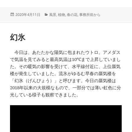
c
i
t
n
c
e
t
e
e
k
投
2020年4月11日
カ
風景
,
植物
,
春の花
,
事務所前から
稿
テ
b
t
n
e
日:
ゴ
o
e
a
t
リ
幻氷
ー
o
r
k
今日は、あたたかな陽気に包まれたウトロ。アメダス
で気温を見てみると最高気温は10℃まで上昇していまし
た。その暖気の影響を受けて、水平線付近に、上位蜃気
楼が発生していました。流氷がゆるむ早春の蜃気楼を
「幻氷（げんぴょう）」と呼びます。今日の蜃気楼は
2018年以来の大規模なもので、一部分では薄い虹色に分
光している様子も観察できました。