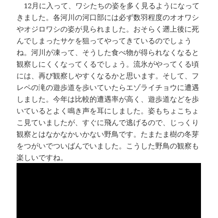
12月に入って、ワシたちの姿を多く見るようになって
きました。各河川の河口部には必ず数羽程度のオオワシ
やオジロワシの姿が見られました。おそらく遡上後に死
んでしまったサケを狙ってやってきているのでしょう
ね。河川が凍って、そうした食べ物が得られなくなると
観察しにくくなってくるでしょう。流氷がやってくる頃
には、再び観察しやすくなるかと思います。そして、フ
レペの滝の遊歩道を歩いていたらエゾライチョウに遭遇
しました。今年は比較的遭遇率が高く、遊歩道などを歩
いているとよく鳴き声を耳にしました。姿もちょこちょ
こ見ていましたが、すぐに飛んで逃げるので、じっくり
観察とはなかなかいかない野鳥です。たまたま樹の冬芽
をつがいでついばんでいました。こうした野鳥の観察も
楽しいですね。