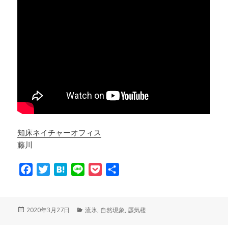
知床ネイチャーオフィス
藤川
F
T
H
L
P
共
a
w
a
i
o
有
c
i
t
n
c
e
t
e
e
k
投
2020年3月27日
カ
流氷
,
自然現象
,
蜃気楼
稿
テ
b
t
n
e