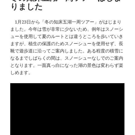
りました
k
1月23日から「冬の知床五湖一周ツアー」がはじまり
ました。今年は雪が非常に少ないため、例年はスノーシ
ューを使用して夏のルートとは違うところを歩いていき
ますが、植生の保護のためスノーシューを使用せず、長
靴で遊歩道に沿ってご案内しました。ある程度の積雪に
なるまでしばらくの間は、スノーシューなしでのご案内
となります。一面真っ白になった湖の景色は変わらず楽
しめます。