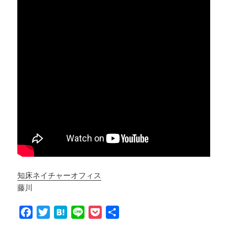
知床ネイチャーオフィス
藤川
F
T
H
L
P
共
a
w
a
i
o
有