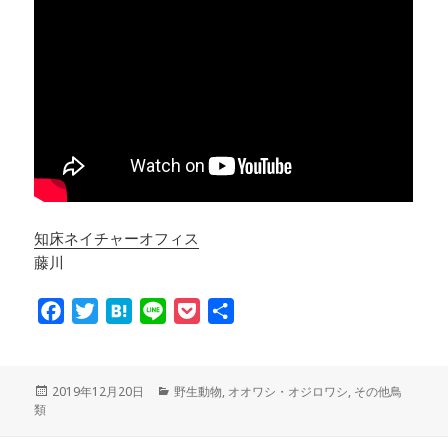
知床ネイチャーオフィス
藤川
F
T
H
L
P
共
a
w
a
i
o
有
c
i
t
n
c
e
t
e
e
k
投
2019年12月20日
カ
野生動物
,
オオワシ・オジロワシ
,
その他鳥
類
稿
テ
b
t
n
e
日:
ゴ
o
e
a
t
リ