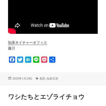
知床ネイチャーオフィス
藤川
F
T
H
L
P
共
a
w
a
i
o
有
c
i
t
n
c
e
t
e
e
k
投
2020年1月24日
カ
風景
,
知床五湖
稿
テ
b
t
n
e
日:
ゴ
o
e
a
t
リ
ワシたちとエゾライチョウ
ー
o
r
k