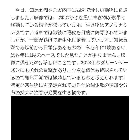
k
今日、知床五湖をご案内中に四湖で珍しい動物に遭遇
しました。映像では、2頭の小さな黒い生き物が素早く
移動している様子が映っています。生き物はアメリカミ
ンクです。道東では戦後に毛皮を目的に飼育されていま
したが、一部が逃げて野生化し定着しています。知床五
湖でも以前から目撃はあるものの、私も年に1度あるい
は数年に1度のペースでしか見たことがありません。映
像に残せたのは珍しいことです。2018年のグリーンシー
ズンにも多数の目撃があり、小さな個体も確認されてい
るので知床五湖では繁殖しているものと考えられます。
特定外来生物にも指定されているため個体数の増加や分
布の拡大に注意が必要な生き物です。