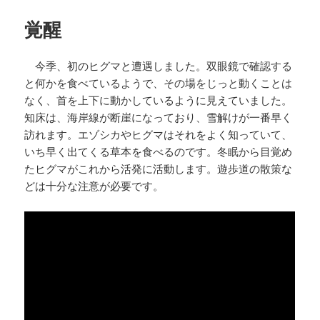
日:
ゴ
o
e
a
t
リ
覚醒
ー
o
r
k
今季、初のヒグマと遭遇しました。双眼鏡で確認する
と何かを食べているようで、その場をじっと動くことは
なく、首を上下に動かしているように見えていました。
知床は、海岸線が断崖になっており、雪解けが一番早く
訪れます。エゾシカやヒグマはそれをよく知っていて、
いち早く出てくる草本を食べるのです。冬眠から目覚め
たヒグマがこれから活発に活動します。遊歩道の散策な
どは十分な注意が必要です。