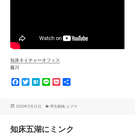
知床ネイチャーオフィス
藤川
F
T
H
L
P
共
a
w
a
i
o
有
c
i
t
n
c
e
t
e
e
k
投
2020年3月21日
カ
野生動物
,
ヒグマ
稿
テ
b
t
n
e
日:
ゴ
o
e
a
t
リ
知床五湖にミンク
ー
o
r