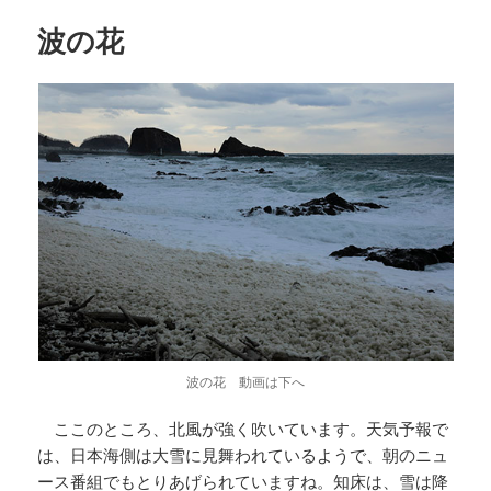
ー
o
r
波の花
k
波の花 動画は下へ
ここのところ、北風が強く吹いています。天気予報で
は、日本海側は大雪に見舞われているようで、朝のニュ
ース番組でもとりあげられていますね。知床は、雪は降