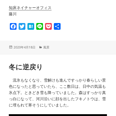
知床ネイチャーオフィス
藤川
F
T
H
L
P
共
a
w
a
i
o
有
c
i
t
n
c
e
t
e
e
k
投
2020年4月18日
カ
風景
稿
テ
b
t
n
e
日:
ゴ
o
e
a
t
リ
冬に逆戻り
ー
o
r
k
流氷もなくなり、雪解けも進んですっかり春らしい景
色になったと思っていたら、ここ数日は、日中の気温も
氷点下。ときどき雪も降っていました。森はすっかり真
っ白になって、河川沿いに顔を出したフキノトウは、雪
に埋もれて寒そうにしていました。