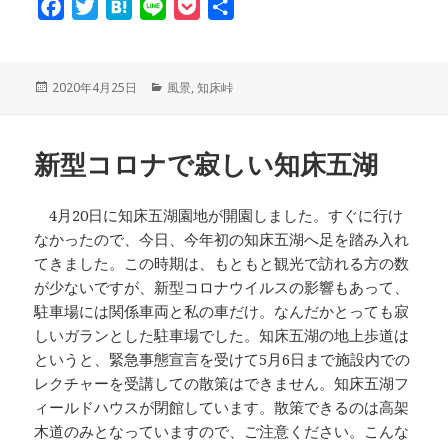
F
T
H
L
P
共
a
w
a
i
o
有
c
i
t
n
c
e
t
e
e
k
投
2020年4月25日
カ
風景
,
知床峠
稿
テ
b
t
n
e
日:
ゴ
o
e
a
t
リ
新型コロナで寂しい知床五湖
ー
o
r
k
4月20日に知床五湖園地が開園しました。すぐに行け
なかったので、今日、今年初の知床五湖へ足を踏み入れ
てきました。この時期は、もともと観光で訪れる方の数
が少ないですが、新型コロナウイルスの影響もあって、
駐車場には関係車両と私の車だけ。なんだかとっても寂
しいガランとした駐車場でした。知床五湖の地上歩道は
というと、緊急事態宣言を受けて5月6日まで施設内での
レクチャーを受講しての散策はできません。知床五湖フ
ィールドハウスが閉館しています。散策できるのは高架
木道のみとなっていますので、ご注意ください。こんな