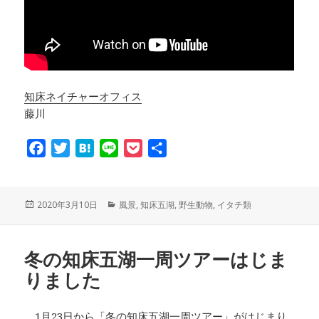
知床ネイチャーオフィス
藤川
F
T
H
L
P
共
a
w
a
i
o
有
c
i
t
n
c
e
t
e
e
k
投
2020年3月10日
カ
風景
,
知床五湖
,
野生動物
,
イタチ類
稿
テ
b
t
n
e
日:
ゴ
o
e
a
t
リ
冬の知床五湖一周ツアーはじま
ー
o
r
りました
k
1月23日から「冬の知床五湖一周ツアー」がはじまり