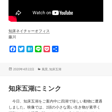
知床ネイチャーオフィス
藤川
F
T
H
L
P
共
a
w
a
i
o
有
c
i
t
n
c
e
t
e
e
k
投
2020年4月22日
カ
風景
,
知床五湖
稿
テ
b
t
n
e
日:
ゴ
o
e
a
t
リ
知床五湖にミンク
ー
o
r
k
今日、知床五湖をご案内中に四湖で珍しい動物に遭遇
しました。映像では、2頭の小さな黒い生き物が素早く