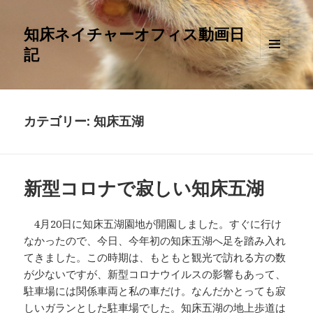
知床ネイチャーオフィス動画日
記
メニュ
ーとウ
ィジェ
ット
カテゴリー:
知床五湖
新型コロナで寂しい知床五湖
4月20日に知床五湖園地が開園しました。すぐに行け
なかったので、今日、今年初の知床五湖へ足を踏み入れ
てきました。この時期は、もともと観光で訪れる方の数
が少ないですが、新型コロナウイルスの影響もあって、
駐車場には関係車両と私の車だけ。なんだかとっても寂
しいガランとした駐車場でした。知床五湖の地上歩道は