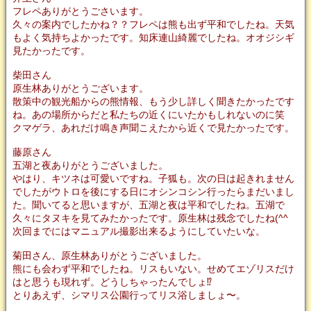
フレペありがとうごさいます。
久々の案内でしたかね？？フレペは熊も出ず平和でしたね。天気
もよく気持ちよかったです。知床連山綺麗でしたね。オオジシギ
見たかったです。
柴田さん
原生林ありがとうございます。
散策中の観光船からの熊情報、もう少し詳しく聞きたかったです
ね。あの場所からだと私たちの近くにいたかもしれないのに笑
クマゲラ、あれだけ鳴き声聞こえたから近くで見たかったです。
藤原さん
五湖と夜ありがとうございました。
やはり、キツネは可愛いですね。子狐も。次の日は起きれません
でしたがウトロを後にする日にオシンコシン行ったらまだいまし
た。聞いてると思いますが、五湖と夜は平和でしたね。五湖で
久々にタヌキを見てみたかったです。原生林は残念でしたね(^^ゞ
次回までにはマニュアル撮影出来るようにしていたいな。
菊田さん、原生林ありがとうございました。
熊にも会わず平和でしたね。リスもいない。せめてエゾリスだけ
はと思うも現れず。どうしちゃったんでしょ⁉️
とりあえず、シマリス公園行ってリス浴しましょ〜。