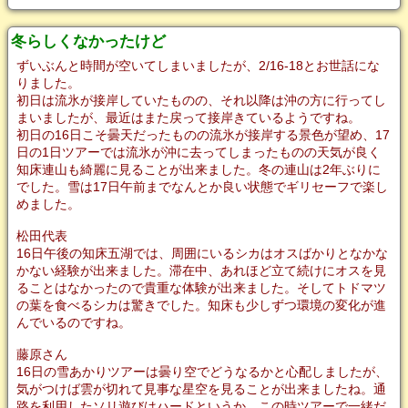
冬らしくなかったけど
ずいぶんと時間が空いてしまいましたが、2/16-18とお世話にな
りました。
初日は流氷が接岸していたものの、それ以降は沖の方に行ってし
まいましたが、最近はまた戻って接岸きているようですね。
初日の16日こそ曇天だったものの流氷が接岸する景色が望め、17
日の1日ツアーでは流氷が沖に去ってしまったものの天気が良く
知床連山も綺麗に見ることが出来ました。冬の連山は2年ぶりに
でした。雪は17日午前までなんとか良い状態でギリセーフで楽し
めました。
松田代表
16日午後の知床五湖では、周囲にいるシカはオスばかりとなかな
かない経験が出来ました。滞在中、あれほど立て続けにオスを見
ることはなかったので貴重な体験が出来ました。そしてトドマツ
の葉を食べるシカは驚きでした。知床も少しずつ環境の変化が進
んでいるのですね。
藤原さん
16日の雪あかりツアーは曇り空でどうなるかと心配しましたが、
気がつけば雲が切れて見事な星空を見ることが出来ましたね。通
路を利用したソリ遊びはハードというか、この時ツアーで一緒だ