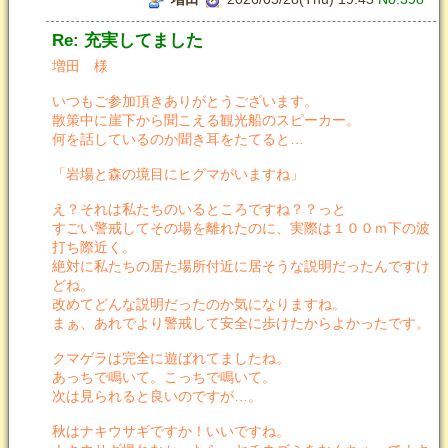
Re: 充実してました
増田 様
いつもご参加頂きありがとうございます。
散策中に崖下から聞こえる観光船のスピーカー。
何を話しているのか聞き耳をたてると…
「岩場と森の境目にヒグマがいますね」
え？それは私たちのいるところですね？？っと
すごい警戒してその場を離れたのに、実際は１００ｍ下の波
打ち際近く。
絶対に私たちの居た場所付近に居そうな説明だったんですけ
どね。
改めてどんな説明だったのか気になりますね。
まぁ、あれでより警戒して安全に歩けたからよかったです。
クマゲラは完全に遊ばれてましたね。
あっちで鳴いて。こっちで鳴いて。
次は見られると良いのですが…。
秋はナキウサギですか！いいですね。