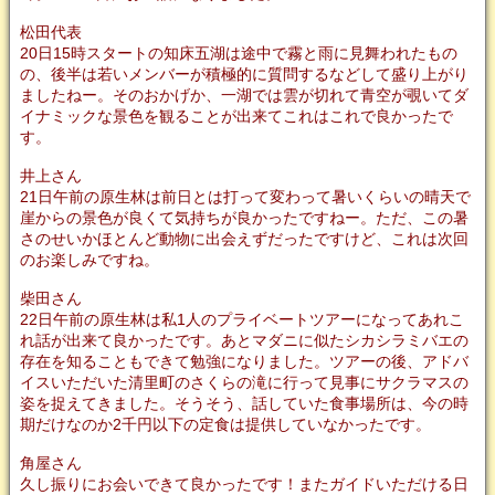
松田代表
20日15時スタートの知床五湖は途中で霧と雨に見舞われたもの
の、後半は若いメンバーが積極的に質問するなどして盛り上がり
ましたねー。そのおかげか、一湖では雲が切れて青空が覗いてダ
イナミックな景色を観ることが出来てこれはこれで良かったで
す。
井上さん
21日午前の原生林は前日とは打って変わって暑いくらいの晴天で
崖からの景色が良くて気持ちが良かったですねー。ただ、この暑
さのせいかほとんど動物に出会えずだったですけど、これは次回
のお楽しみですね。
柴田さん
22日午前の原生林は私1人のプライベートツアーになってあれこ
れ話が出来て良かったです。あとマダニに似たシカシラミバエの
存在を知ることもできて勉強になりました。ツアーの後、アドバ
イスいただいた清里町のさくらの滝に行って見事にサクラマスの
姿を捉えてきました。そうそう、話していた食事場所は、今の時
期だけなのか2千円以下の定食は提供していなかったです。
角屋さん
久し振りにお会いできて良かったです！またガイドいただける日