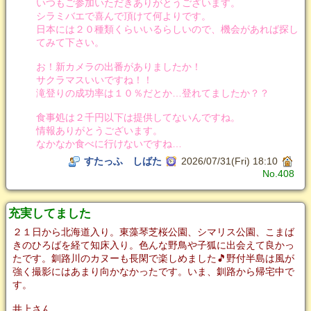
いつもご参加いただきありがとうございます。
シラミバエで喜んで頂けて何よりです。
日本には２０種類くらいいるらしいので、機会があれば探し
てみて下さい。
お！新カメラの出番がありましたか！
サクラマスいいですね！！
滝登りの成功率は１０％だとか…登れてましたか？？
食事処は２千円以下は提供してないんですね。
情報ありがとうございます。
なかなか食べに行けないですね…
すたっふ しばた
2026/07/31(Fri) 18:10
No.408
充実してました
２１日から北海道入り。東藻琴芝桜公園、シマリス公園、こまば
きのひろばを経て知床入り。色んな野鳥や子狐に出会えて良かっ
たです。釧路川のカヌーも長閑で楽しめました🎵野付半島は風が
強く撮影にはあまり向かなかったです。いま、釧路から帰宅中で
す。
井上さん