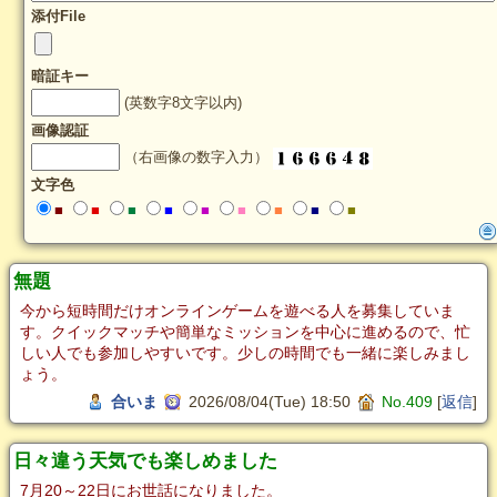
添付File
暗証キー
(英数字8文字以内)
画像認証
（右画像の数字入力）
文字色
■
■
■
■
■
■
■
■
■
無題
今から短時間だけオンラインゲームを遊べる人を募集していま
す。クイックマッチや簡単なミッションを中心に進めるので、忙
しい人でも参加しやすいです。少しの時間でも一緒に楽しみまし
ょう。
合いま
2026/08/04(Tue) 18:50
No.409
[
返信
]
日々違う天気でも楽しめました
7月20～22日にお世話になりました。