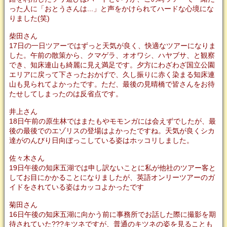
った人に「おとうさんは...」と声をかけられてハードな心境にな
りました(笑)
柴田さん
17日の一日ツアーではずっと天気が良く、快適なツアーになりま
した。午前の散策から、クマゲラ、オオワシ、ハヤブサ、と観察
でき、知床連山も綺麗に見え満足です。夕方にわざわざ国立公園
エリアに戻って下さったおかげで、久し振りに赤く染まる知床連
山も見られてよかったです。ただ、最後の見晴橋で皆さんをお待
たせしてしまったのは反省点です。
井上さん
18日午前の原生林ではまたもやモモンガには会えずでしたが、最
後の最後でのエゾリスの登場はよかったですね。天気が良くシカ
達がのんびり日向ぼっこしている姿はホッコリしました。
佐々木さん
19日午後の知床五湖では申し訳ないことに私が他社のツアー客と
してお目にかかることになりましたが、英語オンリーツアーのガ
イドをされている姿はカッコよかったです
菊田さん
16日午後の知床五湖に向かう前に事務所でお話した際に撮影を期
待されていた???キツネですが、普通のキツネの姿を見ることも