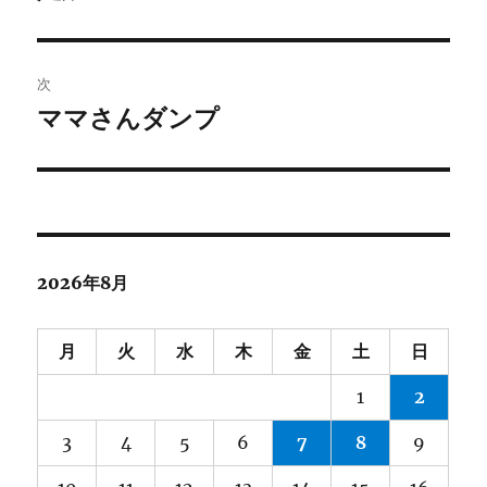
の
ナ
投
ビ
稿:
次
ゲ
ママさんダンプ
次
の
ー
投
シ
稿:
ョ
2026年8月
ン
月
火
水
木
金
土
日
1
2
3
4
5
6
7
8
9