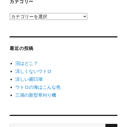
ブ
カテゴリー
カ
テ
ゴ
リ
ー
最近の投稿
沼はどこ？
涼しくないウトロ
涼しい羅臼湖
ウトロの海はこんな色
三湖の新型草刈り機
検