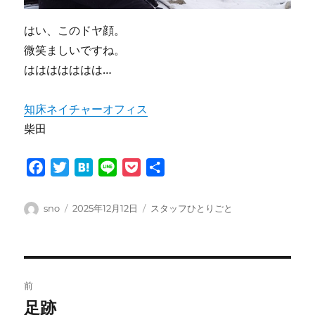
はい、このドヤ顔。
微笑ましいですね。
ははははははは…
知床ネイチャーオフィス
柴田
F
T
H
L
P
共
a
w
a
i
o
有
c
i
t
n
c
投
投
カ
sno
2025年12月12日
スタッフひとりごと
e
t
e
e
k
稿
稿
テ
者
日:
ゴ
b
t
n
e
リ
o
e
a
t
ー
投
o
r
前
k
稿
足跡
前