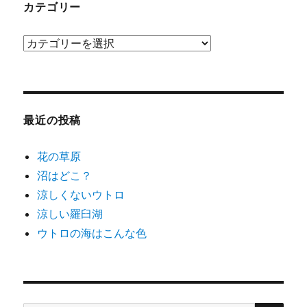
ブ
カテゴリー
カ
テ
ゴ
リ
ー
最近の投稿
花の草原
沼はどこ？
涼しくないウトロ
涼しい羅臼湖
ウトロの海はこんな色