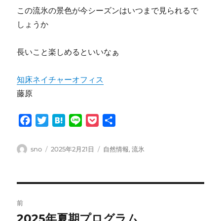
この流氷の景色が今シーズンはいつまで見られるで
しょうか
長いこと楽しめるといいなぁ
知床ネイチャーオフィス
藤原
F
T
H
L
P
共
a
w
a
i
o
有
c
i
t
n
c
投
投
カ
sno
2025年2月21日
自然情報
,
流氷
e
t
e
e
k
稿
稿
テ
者
日:
ゴ
b
t
n
e
リ
o
e
a
t
ー
投
o
r
前
k
稿
2025年夏期プログラム
前