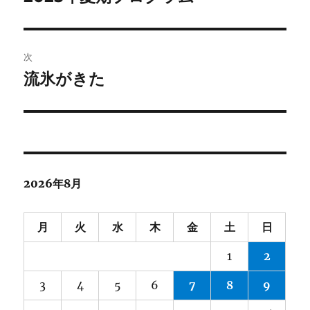
の
ナ
投
ビ
稿:
次
ゲ
流氷がきた
次
の
ー
投
シ
稿:
ョ
2026年8月
ン
月
火
水
木
金
土
日
1
2
3
4
5
6
7
8
9