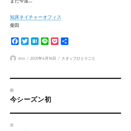
また今度…
知床ネイチャーオフィス
柴田
F
T
H
L
P
共
a
w
a
i
o
有
c
i
t
n
c
投
投
カ
sno
2021年4月16日
スタッフひとりごと
e
t
e
e
k
稿
稿
テ
者
日:
ゴ
b
t
n
e
リ
o
e
a
t
ー
投
o
r
前
k
稿
今シーズン初
前
の
ナ
投
ビ
稿:
次