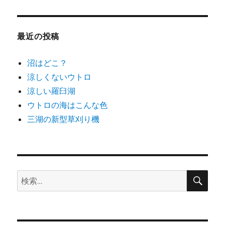
ゴ
リ
ー
最近の投稿
沼はどこ？
涼しくないウトロ
涼しい羅臼湖
ウトロの海はこんな色
三湖の新型草刈り機
検
検
索
索: