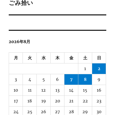
ゲ
ごみ拾い
次
の
ー
投
シ
稿:
ョ
2026年8月
ン
月
火
水
木
金
土
日
1
2
3
4
5
6
7
8
9
10
11
12
13
14
15
16
17
18
19
20
21
22
23
24
25
26
27
28
29
30