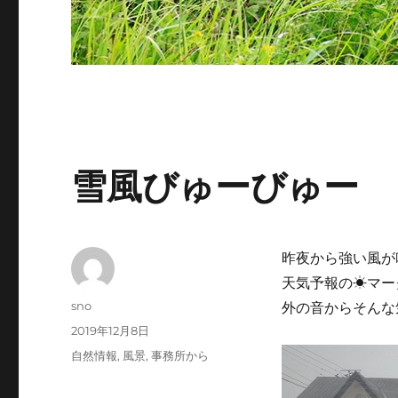
雪風びゅーびゅー
昨夜から強い風が
天気予報の☀マー
投
sno
外の音からそんな
稿
投
2019年12月8日
者
稿
カ
自然情報
,
風景
,
事務所から
日:
テ
ゴ