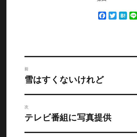
F
T
H
a
w
a
c
i
t
e
t
e
b
t
n
o
e
a
投
o
r
前
k
稿
雪はすくないけれど
前
の
ナ
投
ビ
稿:
次
ゲ
テレビ番組に写真提供
次
の
ー
投