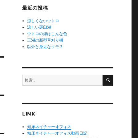
ー
最近の投稿
涼しくないウトロ
涼しい羅臼湖
ウトロの海はこんな色
三湖の新型草刈り機
以外と身近なクモ？
検
検
索
索:
LINK
知床ネイチャーオフィス
知床ネイチャーオフィス動画日記