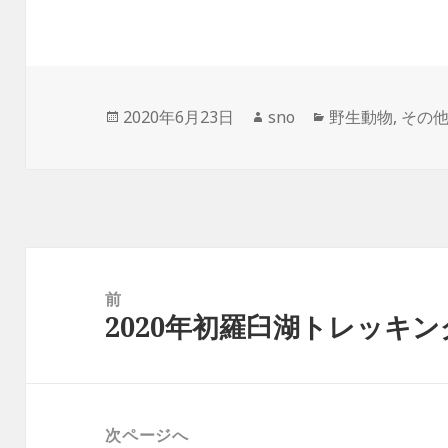
c
i
t
n
c
e
t
e
e
k
b
t
n
e
o
e
a
t
投
2020年6月23日
作
sno
カ
野生動物
,
その
o
r
稿
成
テ
k
日:
者
ゴ
リ
ー
投
稿
前
2020年初羅臼湖トレッキン
ナ
前
ビ
の
ゲ
投
ー
稿:
次ページへ