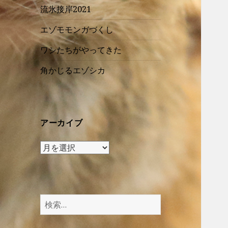
流氷接岸2021
エゾモモンガづくし
ワシたちがやってきた
角かじるエゾシカ
アーカイブ
ア
ー
カ
イ
ブ
検
索
: