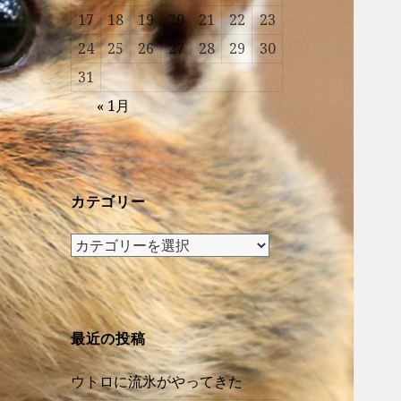
17
18
19
20
21
22
23
24
25
26
27
28
29
30
31
« 1月
カテゴリー
カ
テ
ゴ
リ
ー
最近の投稿
ウトロに流氷がやってきた