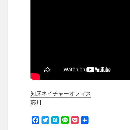
知床ネイチャーオフィス
藤川
F
T
H
L
P
共
a
w
a
i
o
有