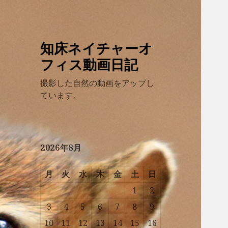
知床ネイチャーオ
フィス動画日記
撮影した自然の動画をアップし
ています。
2026年8月
月
火
水
木
金
土
日
1
2
3
4
5
6
7
8
9
10
11
12
13
14
15
16