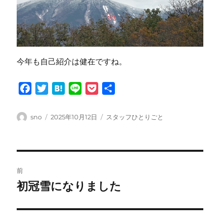
今年も自己紹介は健在ですね。
F
T
H
L
P
共
a
w
a
i
o
有
c
i
t
n
c
投
投
カ
sno
2025年10月12日
スタッフひとりごと
e
t
e
e
k
稿
稿
テ
者
日:
ゴ
b
t
n
e
リ
o
e
a
t
ー
投
o
r
前
k
稿
初冠雪になりました
前
の
ナ
投