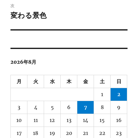
ビ
稿:
次
ゲ
変わる景色
次
の
ー
投
シ
稿:
ョ
2026年8月
ン
月
火
水
木
金
土
日
1
2
3
4
5
6
7
8
9
10
11
12
13
14
15
16
17
18
19
20
21
22
23