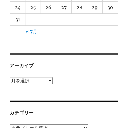
24
25
26
27
28
29
30
31
« 7月
アーカイブ
ア
ー
カ
イ
ブ
カテゴリー
カ