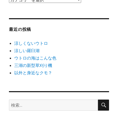
テ
ゴ
リ
ー
最近の投稿
涼しくないウトロ
涼しい羅臼湖
ウトロの海はこんな色
三湖の新型草刈り機
以外と身近なクモ？
検
検
索
索: