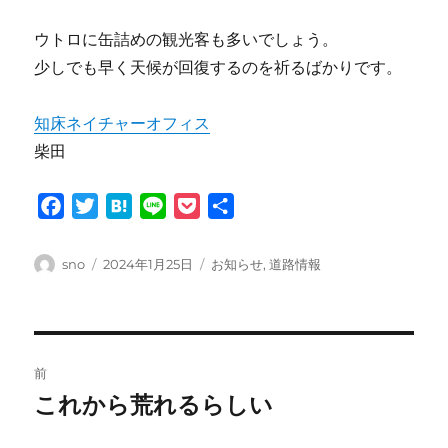
ウトロに缶詰めの観光客も多いでしょう。
少しでも早く天候が回復するのを祈るばかりです。
知床ネイチャーオフィス
柴田
F
T
H
L
P
共
a
w
a
i
o
有
c
i
t
n
c
投
投
カ
sno
2024年1月25日
お知らせ
,
道路情報
e
t
e
e
k
稿
稿
テ
者
日:
ゴ
b
t
n
e
リ
o
e
a
t
ー
投
o
r
前
k
稿
これから荒れるらしい
前
の
ナ