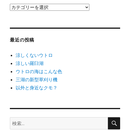
カ
テ
ゴ
リ
ー
最近の投稿
涼しくないウトロ
涼しい羅臼湖
ウトロの海はこんな色
三湖の新型草刈り機
以外と身近なクモ？
検
検
索
索: