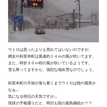
ウトロは思ったよりも荒れてはいないのですが、
網走や斜里本町は風速約１４ｍの風が吹いてます。
また、時折３０ｍ程の風が吹いているようです。
雪も降ってますから、強烈な地吹雪なのでしょう。
斜里本町の天候が落ち着くまでウトロは陸の孤島か
なぁ…
気になる明日の天気ですが…
現状の予報通りだと、明日も陸の孤島継続か？？