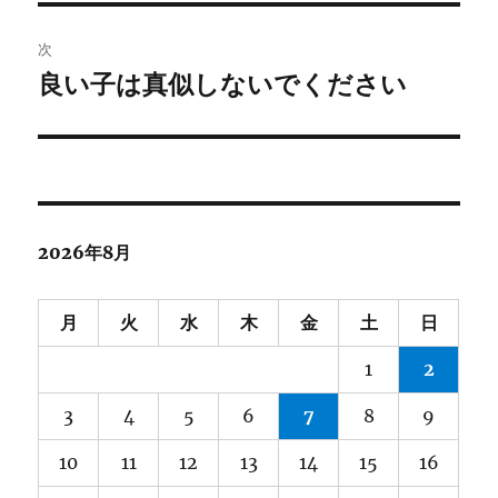
投
ビ
稿:
次
ゲ
良い子は真似しないでください
次
の
ー
投
シ
稿:
ョ
2026年8月
ン
月
火
水
木
金
土
日
1
2
3
4
5
6
7
8
9
10
11
12
13
14
15
16