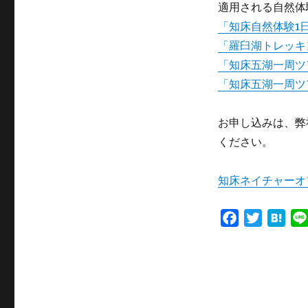
適用される自然体
リ
ー
「知床自然体験1
「羅臼湖トレッキ
「知床五湖一周ツ
「知床五湖一周ツ
お申し込みは、弊
ください。
知床ネイチャーオ
F
T
H
a
w
a
c
i
t
e
t
e
b
t
n
o
e
a