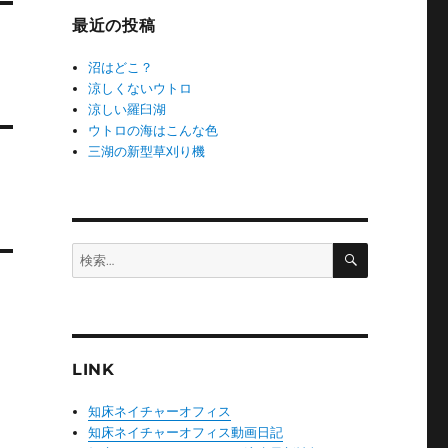
ー
最近の投稿
沼はどこ？
涼しくないウトロ
涼しい羅臼湖
ウトロの海はこんな色
三湖の新型草刈り機
検
検
索
索:
LINK
知床ネイチャーオフィス
知床ネイチャーオフィス動画日記