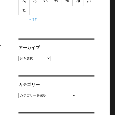
24
25
26
27
28
29
30
31
« 7月
せ
アーカイブ
ア
ー
カ
イ
ブ
カテゴリー
カ
テ
ゴ
リ