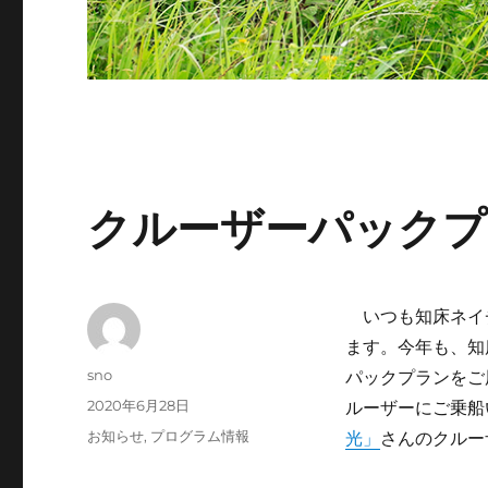
クルーザーパックプ
いつも知床ネイチ
ます。今年も、知
投
sno
パックプランをご
稿
投
2020年6月28日
ルーザーにご乗船
者
稿
カ
お知らせ
,
プログラム情報
光」
さんのクルー
日:
テ
ゴ