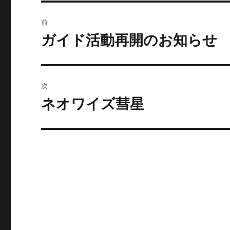
投
o
r
前
k
稿
ガイド活動再開のお知らせ
前
の
ナ
投
ビ
稿:
次
ゲ
ネオワイズ彗星
次
の
ー
投
シ
稿:
ョ
ン