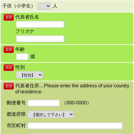
子供（小学生）
人
代表者氏名
必須
フリガナ
年齢
必須
歳
性別
必須
代表者住所…Please enter the address of your country
必須
of residence.
郵便番号
（000-0000）
都道府県
市区町村