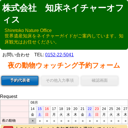
株式会社 知床ネイチャーオフ
ィス
Shiretoko Nature Office
世界遺産知床をネイチャーガイドがご案内しています。知
床観光はお任せください。
お問い合わせ TEL:
0152-22-5041
夜の動物ウォッチング予約フォーム
予約代表者
その他入力事項
確認画面
Request
08月
14
15
16
17
18
19
20
21
22
23
24
25
26
27
金
土
日
月
火
水
木
金
土
日
月
火
水
木
夜の動物
×
○
○
○
○
○
○
○
○
○
○
○
○
○