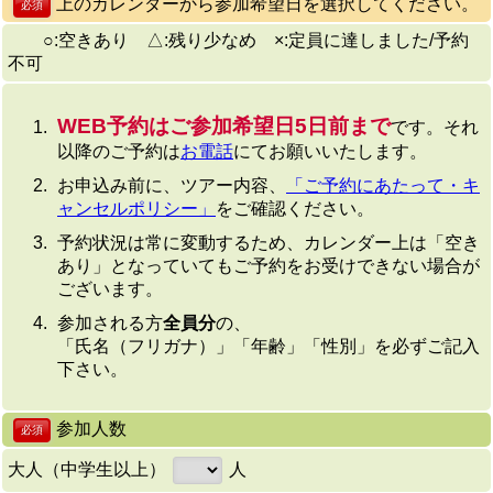
上のカレンダーから参加希望日を選択してください。
必須
○:空きあり △:残り少なめ ×:定員に達しました/予約
不可
WEB予約はご参加希望日5日前まで
です。それ
以降のご予約は
お電話
にてお願いいたします。
お申込み前に、ツアー内容、
「ご予約にあたって・キ
ャンセルポリシー」
をご確認ください。
予約状況は常に変動するため、カレンダー上は「空き
あり」となっていてもご予約をお受けできない場合が
ございます。
参加される方
全員分
の、
「氏名（フリガナ）」「年齢」「性別」を必ずご記入
下さい。
参加人数
必須
大人（中学生以上）
人