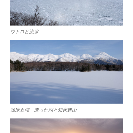
ウトロと流氷
知床五湖 凍った湖と知床連山