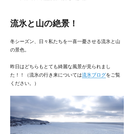
e
t
e
e
k
稿
テ
日:
ゴ
b
t
n
e
リ
o
e
a
t
流氷と山の絶景！
ー
o
r
k
冬シーズン、日々私たちを一喜一憂させる流氷と山
の景色。
昨日はどちらもとても綺麗な風景が見られまし
た！！（流氷の行き来については
流氷ブログ
をご覧
ください。）