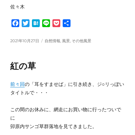
佐々木
F
T
H
L
P
共
a
w
a
i
o
有
c
i
t
n
c
投
カ
2021年10月27日
自然情報
,
風景
,
その他風景
e
t
e
e
k
稿
テ
日:
ゴ
b
t
n
e
リ
o
e
a
t
紅の草
ー
o
r
k
前々回
の「耳をすませば」に引き続き、ジ○リっぽい
タイトルで・・・
この間のお休みに、網走にお買い物に行ったついで
に
卯原内サンゴ草群落地を見てきました。