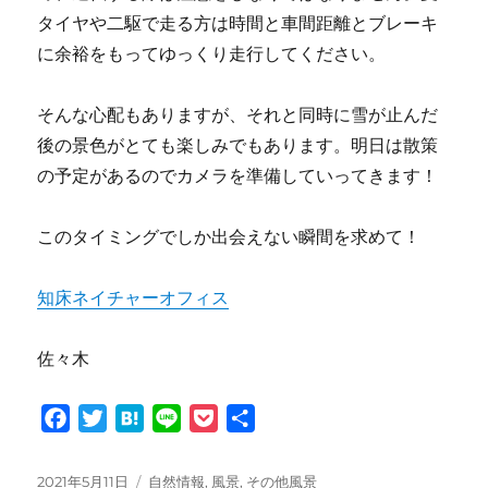
タイヤや二駆で走る方は時間と車間距離とブレーキ
に余裕をもってゆっくり走行してください。
そんな心配もありますが、それと同時に雪が止んだ
後の景色がとても楽しみでもあります。明日は散策
の予定があるのでカメラを準備していってきます！
このタイミングでしか出会えない瞬間を求めて！
知床ネイチャーオフィス
佐々木
F
T
H
L
P
共
a
w
a
i
o
有
c
i
t
n
c
投
カ
2021年5月11日
自然情報
,
風景
,
その他風景