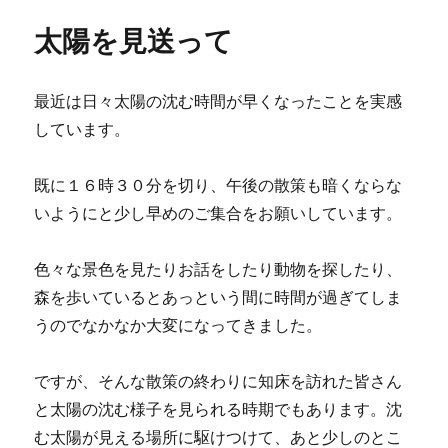
o
e
a
t
ー
太陽を見送って
o
r
k
最近は日々太陽の沈む時間が早くなったことを実感
しています。
既に１６時３０分を切り、午後の散策も暗くならな
いようにと少し早めのご集合をお願いしています。
色々な景色を見たりお話をしたり動物を探したり、
森を歩いているとあっという間に時間が過ぎてしま
うのでなかなか大変になってきました。
ですが、そんな散策の終わりに知床を訪れた皆さん
と太陽の沈む様子を見られる時期でもあります。沈
む太陽が見える場所に駆けつけて、あと少しのとこ