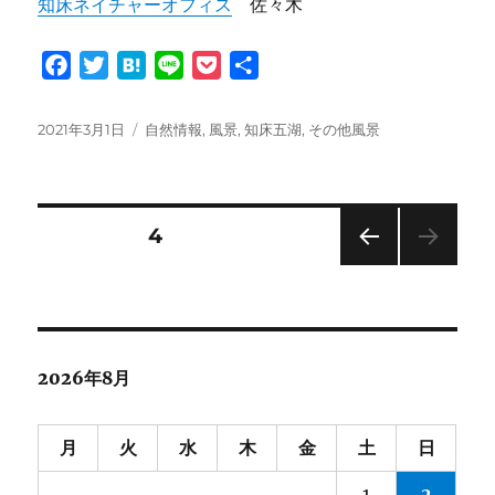
知床ネイチャーオフィス
佐々木
F
T
H
L
P
共
a
w
a
i
o
有
c
i
t
n
c
投
カ
2021年3月1日
自然情報
,
風景
,
知床五湖
,
その他風景
e
t
e
e
k
稿
テ
日:
ゴ
b
t
n
e
リ
o
e
a
t
ー
投
固定ページ
4
o
r
k
前の
稿
ペー
ジ
の
2026年8月
ペ
ー
月
火
水
木
金
土
日
1
2