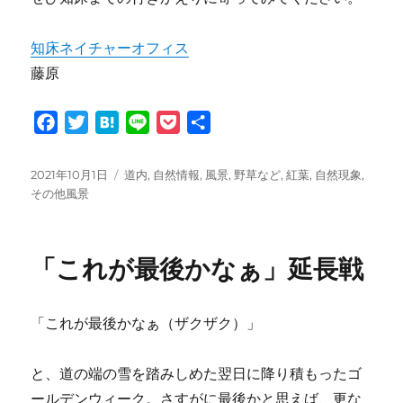
知床ネイチャーオフィス
藤原
F
T
H
L
P
共
a
w
a
i
o
有
c
i
t
n
c
投
カ
2021年10月1日
道内
,
自然情報
,
風景
,
野草など
,
紅葉
,
自然現象
,
e
t
e
e
k
稿
テ
その他風景
日:
ゴ
b
t
n
e
リ
o
e
a
t
ー
「これが最後かなぁ」延長戦
o
r
k
「これが最後かなぁ（ザクザク）」
と、道の端の雪を踏みしめた翌日に降り積もったゴ
ールデンウィーク。さすがに最後かと思えば、更な