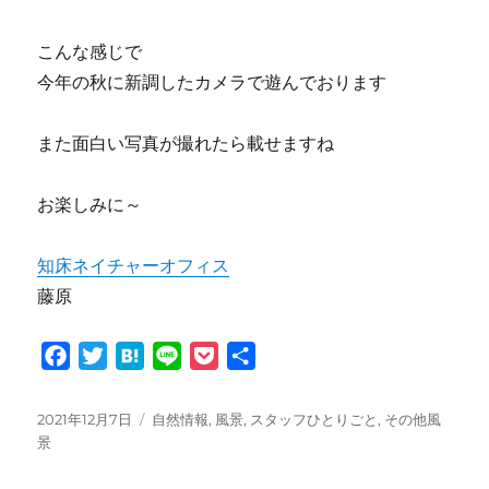
こんな感じで
今年の秋に新調したカメラで遊んでおります
また面白い写真が撮れたら載せますね
お楽しみに～
知床ネイチャーオフィス
藤原
F
T
H
L
P
共
a
w
a
i
o
有
c
i
t
n
c
投
カ
2021年12月7日
自然情報
,
風景
,
スタッフひとりごと
,
その他風
e
t
e
e
k
稿
テ
景
日:
ゴ
b
t
n
e
リ