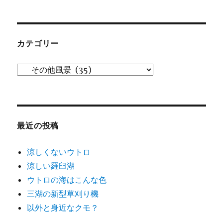
ー
カ
イ
ブ
カテゴリー
カ
テ
ゴ
リ
ー
最近の投稿
涼しくないウトロ
涼しい羅臼湖
ウトロの海はこんな色
三湖の新型草刈り機
以外と身近なクモ？