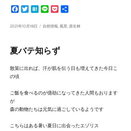
F
T
H
L
P
共
a
w
a
i
o
有
c
i
t
n
c
投
カ
2021年10月18日
自然情報
,
風景
,
原生林
e
t
e
e
k
稿
テ
日:
ゴ
b
t
n
e
リ
o
e
a
t
夏バテ知らず
ー
o
r
k
散策に出れば、汗が肌を伝う日も増えてきた今日こ
の頃
ご飯を食べるのが億劫になってきた人間もおります
が
森の動物たちは元気に過ごしているようです
こちらはある暑い夏日に出会ったエゾリス