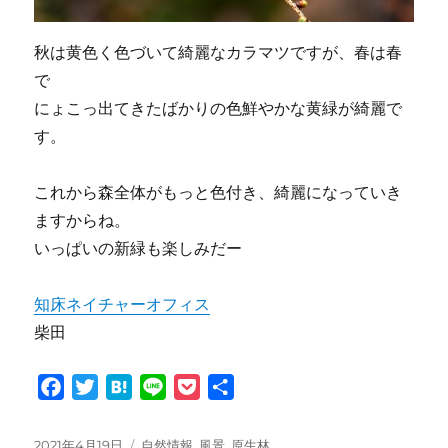
秋は黄色く色づいて綺麗なカラマツですが、春は春
で
にょこっ出てきたばかりの色鮮やかな黄緑が綺麗で
す。
これから森全体がもっと色付き、綺麗になっていき
ますからね。
いっぱいの新緑も楽しみだー
知床ネイチャーオフィス
柴田
F
T
H
L
P
共
a
w
a
i
o
有
c
i
t
n
c
投
カ
2021年4月19日
自然情報
,
風景
,
原生林