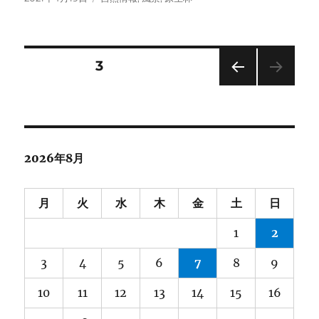
e
t
e
e
k
稿
テ
日:
ゴ
b
t
n
e
リ
o
e
a
t
ー
投
固定ページ
3
o
r
k
前の
稿
ペー
ジ
の
2026年8月
ペ
ー
月
火
水
木
金
土
日
1
2
ジ
3
4
5
6
7
8
9
送
10
11
12
13
14
15
16
り