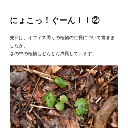
e
t
e
e
k
稿
テ
日:
ゴ
b
t
n
e
リ
o
e
a
t
にょこっ！ぐーん！！②
ー
o
r
k
先日は、オフィス周りの植物の生長について書きま
したが、
森の中の植物もどんどん成長しています。