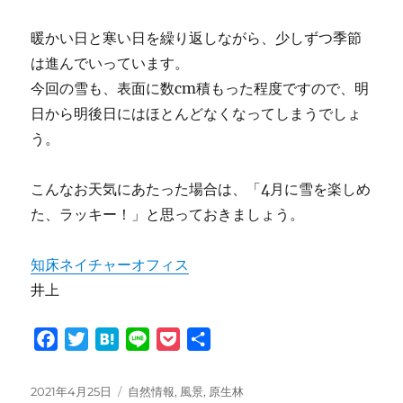
暖かい日と寒い日を繰り返しながら、少しずつ季節
は進んでいっています。
今回の雪も、表面に数cm積もった程度ですので、明
日から明後日にはほとんどなくなってしまうでしょ
う。
こんなお天気にあたった場合は、「4月に雪を楽しめ
た、ラッキー！」と思っておきましょう。
知床ネイチャーオフィス
井上
F
T
H
L
P
共
a
w
a
i
o
有
c
i
t
n
c
投
カ
2021年4月25日
自然情報
,
風景
,
原生林