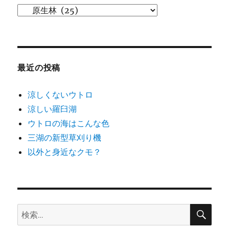
カ
テ
ゴ
リ
ー
最近の投稿
涼しくないウトロ
涼しい羅臼湖
ウトロの海はこんな色
三湖の新型草刈り機
以外と身近なクモ？
検
検
索
索: