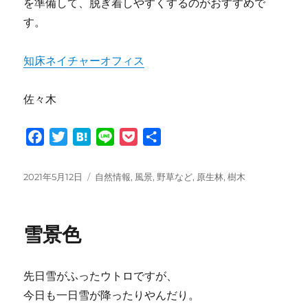
を準備して、脱ぎ着しやすくするのがおすすめで
す。
知床ネイチャーオフィス
佐々木
F
T
H
L
P
共
a
w
a
i
o
有
c
i
t
n
c
投
カ
2021年5月12日
自然情報
,
風景
,
野草など
,
原生林
,
樹木
e
t
e
e
k
稿
テ
日:
ゴ
b
t
n
e
リ
o
e
a
t
雪景色
ー
o
r
k
先日雪がふったウトロですが、
今日も一日雪が降ったりやんだり。