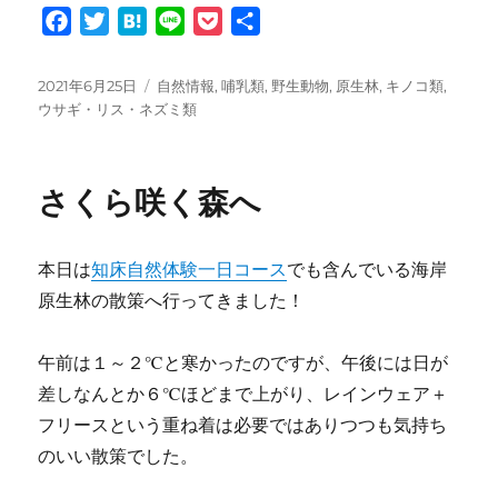
F
T
H
L
P
共
a
w
a
i
o
有
c
i
t
n
c
投
カ
2021年6月25日
自然情報
,
哺乳類
,
野生動物
,
原生林
,
キノコ類
,
e
t
e
e
k
稿
テ
ウサギ・リス・ネズミ類
日:
ゴ
b
t
n
e
リ
o
e
a
t
ー
さくら咲く森へ
o
r
k
本日は
知床自然体験一日コース
でも含んでいる海岸
原生林の散策へ行ってきました！
午前は１～２℃と寒かったのですが、午後には日が
差しなんとか６℃ほどまで上がり、レインウェア＋
フリースという重ね着は必要ではありつつも気持ち
のいい散策でした。