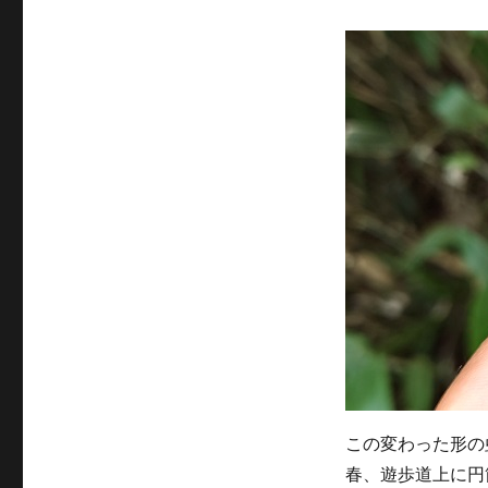
テ
ゴ
リ
ー
この変わった形の
春、遊歩道上に円