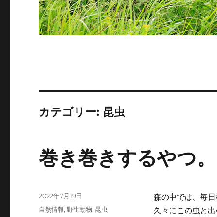
カテゴリー:
昆虫
巻き巻きするやつ。
投
2022年7月19日
森の中では、毎日
稿
カ
自然情報
,
野生動物
,
昆虫
久々にこの虫と出
日: