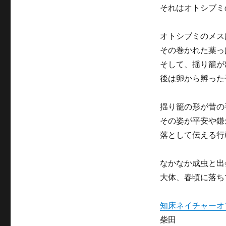
それはオトシブミ
オトシブミのメス
その巻かれた葉っ
そして、揺り籠が
後は卵から孵った
揺り籠の形が昔の
その姿が平安や鎌
落として伝える行
なかなか成虫と出
大体、春頃に落ち
知床ネイチャーオ
柴田