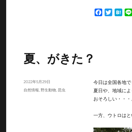
F
T
H
a
w
a
c
i
t
e
t
e
b
t
n
o
e
a
夏、がきた？
o
r
k
投
2022年5月29日
今日は全国各地で
稿
カ
自然情報
,
野生動物
,
昆虫
夏日や、地域によ
日:
テ
おそろしい・・・
ゴ
リ
ー
一方、ウトロはと