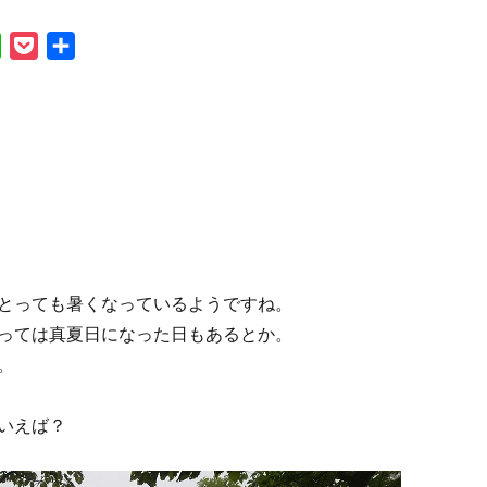
L
P
共
i
o
有
n
c
e
k
e
t
とっても暑くなっているようですね。
っては真夏日になった日もあるとか。
。
いえば？