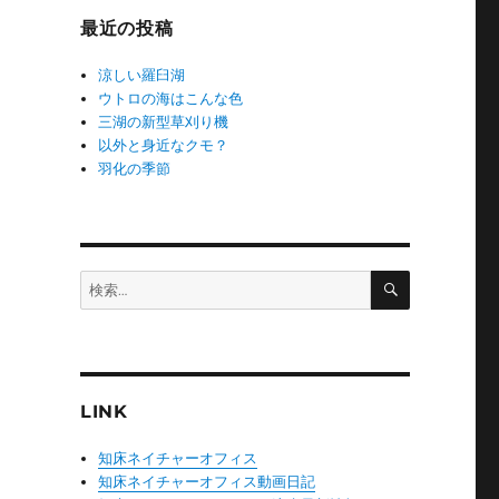
ー
最近の投稿
涼しい羅臼湖
ウトロの海はこんな色
三湖の新型草刈り機
以外と身近なクモ？
羽化の季節
検
検
索
索:
LINK
知床ネイチャーオフィス
知床ネイチャーオフィス動画日記