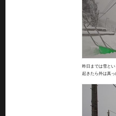
テ
ゴ
リ
ー
昨日までは雪とい
起きたら外は真っ