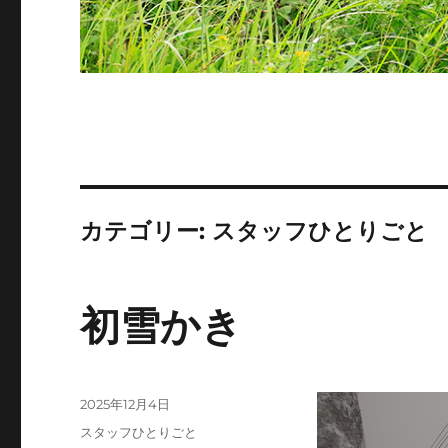
カテゴリー:
スタッフひとりごと
初雪かき
投
2025年12月4日
稿
カ
スタッフひとりごと
日: