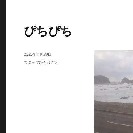
e
t
e
b
t
n
o
e
a
ぴちぴち
o
r
k
投
2025年11月29日
稿
カ
スタッフひとりごと
日:
テ
ゴ
リ
ー