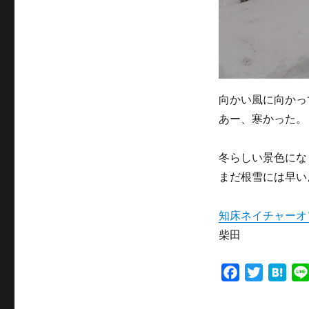
向かい風に向かっ
あー、寒かった。
冬らしい景色にな
まだ根雪には早い
知床ネイチャーオ
柴田
F
T
H
a
w
a
c
i
t