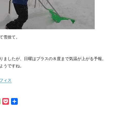
て雪捨て。
りましたが、日曜はプラスの８度まで気温が上がる予報。
ようですね。
フィス
L
P
共
i
o
有
n
c