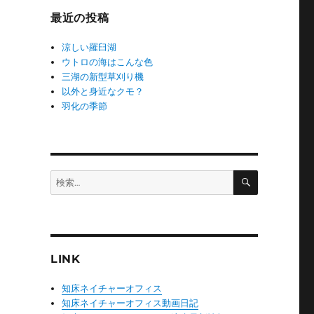
ー
最近の投稿
涼しい羅臼湖
ウトロの海はこんな色
三湖の新型草刈り機
以外と身近なクモ？
羽化の季節
検
検
索
索:
LINK
知床ネイチャーオフィス
知床ネイチャーオフィス動画日記